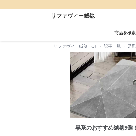
サファヴィー絨毯
商品を検索
サファヴィー絨毯 TOP
›
記事一覧
›
黒系
黒系のおすすめ絨毯9選