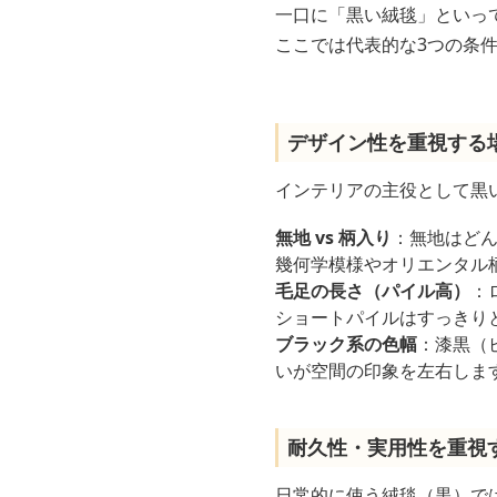
一口に「黒い絨毯」といっ
ここでは代表的な3つの条
デザイン性を重視する
インテリアの主役として黒
無地 vs 柄入り
：無地はど
幾何学模様やオリエンタル
毛足の長さ（パイル高）
：
ショートパイルはすっきり
ブラック系の色幅
：漆黒（
いが空間の印象を左右しま
耐久性・実用性を重視
日常的に使う絨毯（黒）で