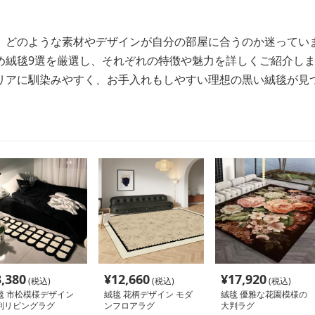
、どのような素材やデザインが自分の部屋に合うのか迷ってい
め絨毯9選を厳選し、それぞれの特徴や魅力を詳しくご紹介し
リアに馴染みやすく、お手入れもしやすい理想の黒い絨毯が見
3,380
¥
12,660
¥
17,920
(税込)
(税込)
(税込)
毯 市松模様デザイン
絨毯 花柄デザイン モダ
絨毯 優雅な花園模様の
判リビングラグ
ンフロアラグ
大判ラグ