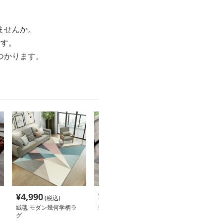
ませんか。
ます。
つかります。
¥
4,990
¥
3,480
¥
3,980
(税込)
(税込)
(税込
絨毯 モダン幾何学柄ラ
幾何学模様モダン絨毯
サイザル麻 和
グ
模様編み込みラ