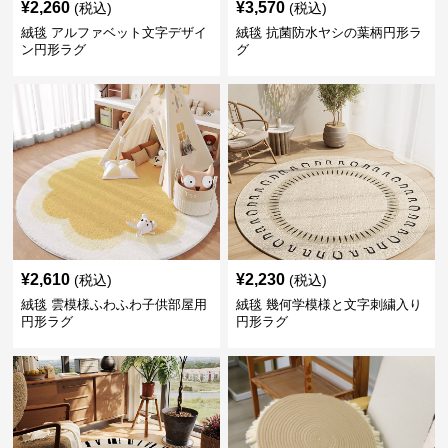
¥
2,260
¥
3,570
(税込)
(税込)
絨毯 アルファベット文字デザイ
絨毯 抗菌防水ヤシの葉柄円形ラ
ン円形ラグ
グ
¥
2,610
¥
2,230
(税込)
(税込)
絨毯 雲模様ふわふわ子供部屋用
絨毯 幾何学模様と文字刺繍入り
円形ラグ
円形ラグ