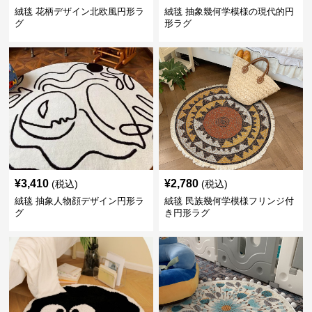
絨毯 花柄デザイン北欧風円形ラ
絨毯 抽象幾何学模様の現代的円
グ
形ラグ
¥
3,410
¥
2,780
(税込)
(税込)
絨毯 抽象人物顔デザイン円形ラ
絨毯 民族幾何学模様フリンジ付
グ
き円形ラグ