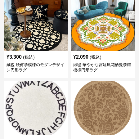
¥
3,300
¥
2,090
(税込)
(税込)
絨毯 幾何学模様のモダンデザイ
絨毯 華やかな宮廷風花柄曼荼羅
ン円形ラグ
模様円形ラグ