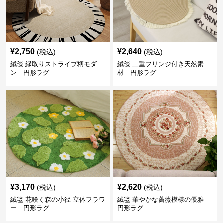
¥
2,750
¥
2,640
(税込)
(税込)
絨毯 縁取りストライプ柄モダ
絨毯 二重フリンジ付き天然素
ン 円形ラグ
材 円形ラグ
¥
3,170
¥
2,620
(税込)
(税込)
絨毯 花咲く森の小径 立体フラワ
絨毯 華やかな薔薇模様の優雅
ー 円形ラグ
円形ラグ