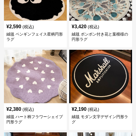
¥
2,590
¥
3,420
(税込)
(税込)
絨毯 ペンギンフェイス星柄円形
絨毯 ボンボン付き花と葉模様の
ラグ
円形ラグ
¥
2,380
¥
2,190
(税込)
(税込)
絨毯 ハート柄フラワーシェイプ
絨毯 モダン文字デザイン円形ラ
円形ラグ
グ