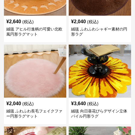
¥
2,640
¥
2,040
(税込)
(税込)
絨毯 アヒル行進柄の可愛い北欧
絨毯 ふわふわシャギー素材の円
風円形ラグマット
形ラグ
¥
2,040
¥
3,640
(税込)
(税込)
絨毯 ふわふわ長毛フェイクファ
絨毯 向日葵花びらデザイン立体
ー円形ラグマット
パイル円形ラグ