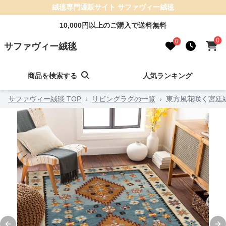
絨毯専門通販サイト サファヴィー絨毯
10,000円以上のご購入で送料無料
0
0
サファヴィー絨毯
商品を検索する
人気ランキング
サファヴィー絨毯 TOP
›
リビングラグの一覧
›
東方風花咲く宮廷