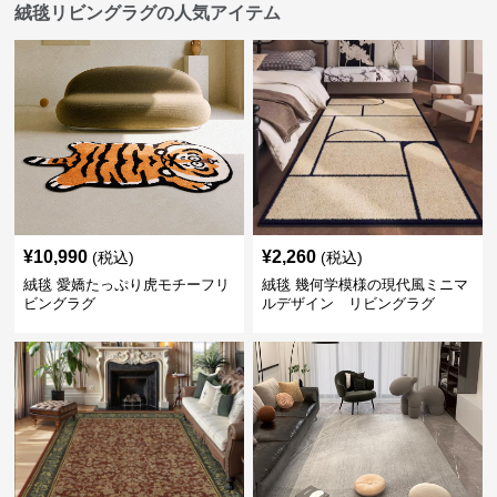
絨毯リビングラグの人気アイテム
¥
10,990
¥
2,260
(税込)
(税込)
絨毯 愛嬌たっぷり虎モチーフリ
絨毯 幾何学模様の現代風ミニマ
ビングラグ
ルデザイン リビングラグ