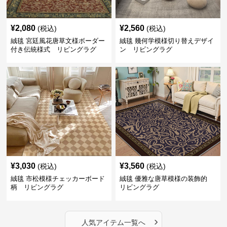
¥
2,080
¥
2,560
(税込)
(税込)
絨毯 宮廷風花唐草文様ボーダー
絨毯 幾何学模様切り替えデザイ
付き伝統様式 リビングラグ
ン リビングラグ
¥
3,030
¥
3,560
(税込)
(税込)
絨毯 市松模様チェッカーボード
絨毯 優雅な唐草模様の装飾的
柄 リビングラグ
リビングラグ
›
人気アイテム一覧へ