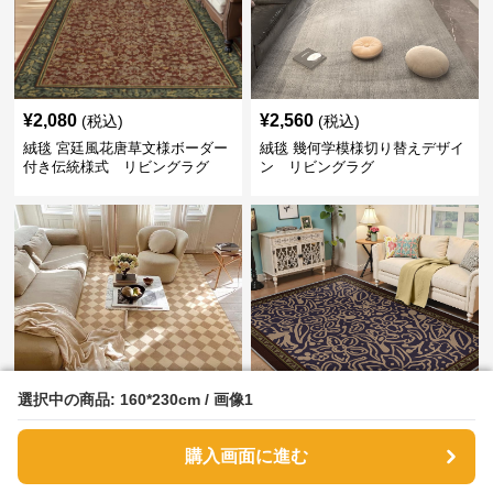
¥
2,080
¥
2,560
(税込)
(税込)
絨毯 宮廷風花唐草文様ボーダー
絨毯 幾何学模様切り替えデザイ
付き伝統様式 リビングラグ
ン リビングラグ
選択中の商品: 160*230cm / 画像1
選択中の商品: 160*230cm / 画像1
¥
3,030
¥
3,560
(税込)
(税込)
絨毯 市松模様チェッカーボード
絨毯 優雅な唐草模様の装飾的
購入画面に進む
購入画面に進む
柄 リビングラグ
リビングラグ