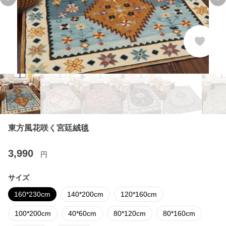
Previous slide
Ne
東方風花咲く宮廷絨毯
3,990
円
サイズ
160*230cm
140*200cm
120*160cm
100*200cm
40*60cm
80*120cm
80*160cm