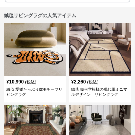
絨毯リビングラグの人気アイテム
¥
10,990
¥
2,260
(税込)
(税込)
絨毯 愛嬌たっぷり虎モチーフリ
絨毯 幾何学模様の現代風ミニマ
ビングラグ
ルデザイン リビングラグ