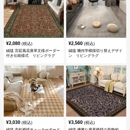
¥
2,080
¥
2,560
(税込)
(税込)
絨毯 宮廷風花唐草文様ボーダー
絨毯 幾何学模様切り替えデザイ
付き伝統様式 リビングラグ
ン リビングラグ
¥
3,030
¥
3,560
(税込)
(税込)
絨毯 市松模様チェッカーボード
絨毯 優雅な唐草模様の装飾的