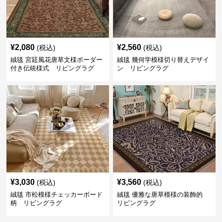
¥
2,080
¥
2,560
(税込)
(税込)
絨毯 宮廷風花唐草文様ボーダー
絨毯 幾何学模様切り替えデザイ
付き伝統様式 リビングラグ
ン リビングラグ
¥
3,030
¥
3,560
(税込)
(税込)
絨毯 市松模様チェッカーボード
絨毯 優雅な唐草模様の装飾的
柄 リビングラグ
リビングラグ