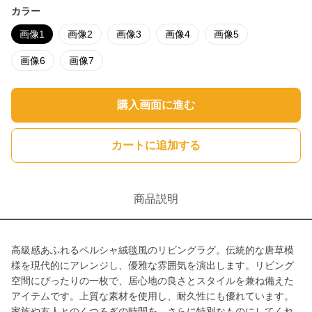
カラー
画像1
画像2
画像3
画像4
画像5
画像6
画像7
購入画面に進む
カートに追加する
商品説明
高級感あふれるペルシャ絨毯風のリビングラグ。伝統的な唐草模
様を現代的にアレンジし、優雅な雰囲気を演出します。リビング
空間にぴったりの一枚で、居心地の良さとスタイルを兼ね備えた
アイテムです。上質な素材を使用し、耐久性にも優れています。
家族や友人とのくつろぎの時間を、さらに特別なものにしてくれ