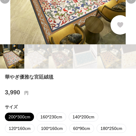
Previous slide
Ne
華やぎ優雅な宮廷絨毯
3,990
円
サイズ
200*300cm
160*230cm
140*200cm
120*160cm
100*160cm
60*90cm
180*250cm