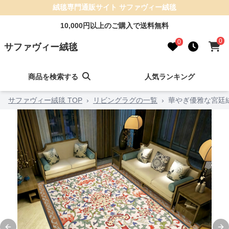
絨毯専門通販サイト サファヴィー絨毯
10,000円以上のご購入で送料無料
0
0
サファヴィー絨毯
商品を検索する
人気ランキング
サファヴィー絨毯 TOP
›
リビングラグの一覧
›
華やぎ優雅な宮廷