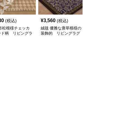
30
¥
3,560
¥
2,260
(税込)
(税込)
(税込)
 市松模様チェッカ
絨毯 優雅な唐草模様の
絨毯 北欧風大輪花柄デ
ード柄 リビングラ
装飾的 リビングラグ
ザイン リビングラグ