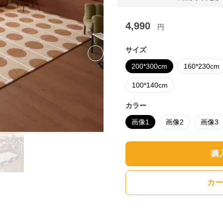
4,990
円
サイズ
Next slide
200*300cm
160*230cm
100*140cm
カラー
画像1
画像2
画像3
購
カー