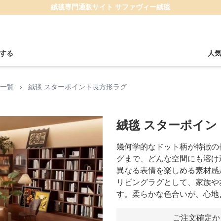
絨毯専門通販サイト サファヴィー絨毯
する
人
一覧
›
絨毯 スターポイント長方形ラグ
絨毯 スターポイン
幾何学的なドット柄が特徴の
グまで、どんな空間にも溶け
異なる表情を楽しめる素材感
リビングラグとして、家族や
す。柔らかな色合いが、心地
ご注文確定か