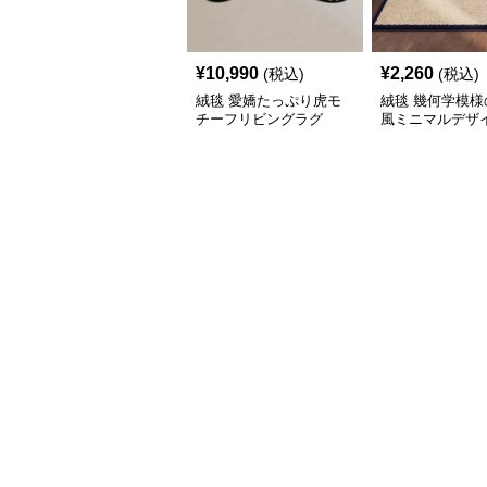
¥
10,990
¥
2,260
(税込)
(税込)
絨毯 愛嬌たっぷり虎モ
絨毯 幾何学模様
チーフリビングラグ
風ミニマルデザ
ビングラグ