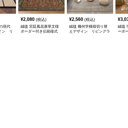
¥
2,080
¥
2,560
¥
3,0
(税込)
(税込)
の現代
絨毯 宮廷風花唐草文様
絨毯 幾何学模様切り替
絨毯
イン リ
ボーダー付き伝統様式
えデザイン リビングラ
ーボ
リビングラグ
グ
グ