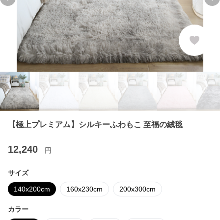
Previous slide
Ne
【極上プレミアム】シルキーふわもこ 至福の絨毯
12,240
円
サイズ
140x200cm
160x230cm
200x300cm
カラー