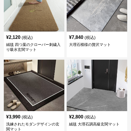
¥
2,120
¥
7,840
(税込)
(税込)
絨毯 四つ葉のクローバー刺繍入
大理石模様の贅沢マット
り吸水玄関マット
¥
3,990
¥
2,800
(税込)
(税込)
洗練されたモダンデザインの玄
絨毯 大理石調高級玄関マット
関マット