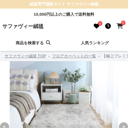
絨毯専門通販サイト サファヴィー絨毯
10,000円以上のご購入で送料無料
0
0
サファヴィー絨毯
商品を検索する
人気ランキング
サファヴィー絨毯 TOP
›
フロアカーペットの一覧
›
【極上プレミ