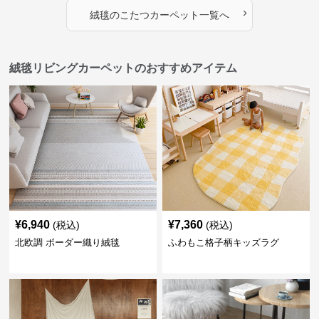
›
絨毯
の
こたつカーペット
一覧へ
絨毯リビングカーペットのおすすめアイテム
¥
6,940
¥
7,360
(税込)
(税込)
北欧調 ボーダー織り絨毯
ふわもこ格子柄キッズラグ