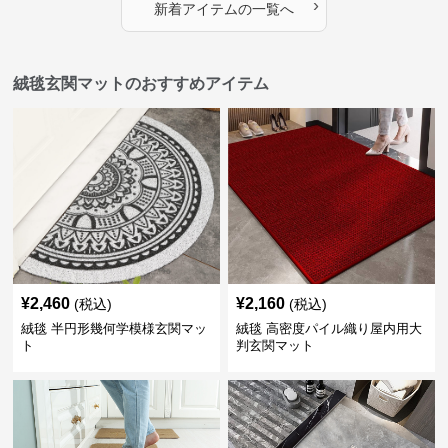
›
新着アイテムの一覧へ
絨毯玄関マットのおすすめアイテム
¥
2,460
¥
2,160
(税込)
(税込)
絨毯 半円形幾何学模様玄関マッ
絨毯 高密度パイル織り屋内用大
ト
判玄関マット