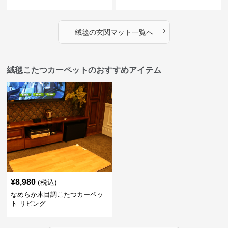
›
絨毯
の
玄関マット
一覧へ
絨毯こたつカーペットのおすすめアイテム
¥
8,980
(税込)
なめらか木目調こたつカーペッ
ト リビング