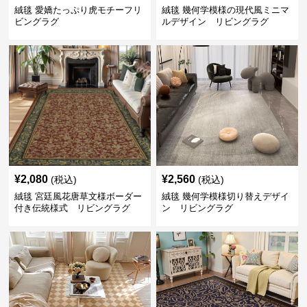
絨毯 愛嬌たっぷり虎モチーフリ
絨毯 幾何学模様の現代風ミニマ
ビングラグ
ルデザイン リビングラグ
¥
2,080
¥
2,560
(税込)
(税込)
絨毯 宮廷風花唐草文様ボーダー
絨毯 幾何学模様切り替えデザイ
付き伝統様式 リビングラグ
ン リビングラグ