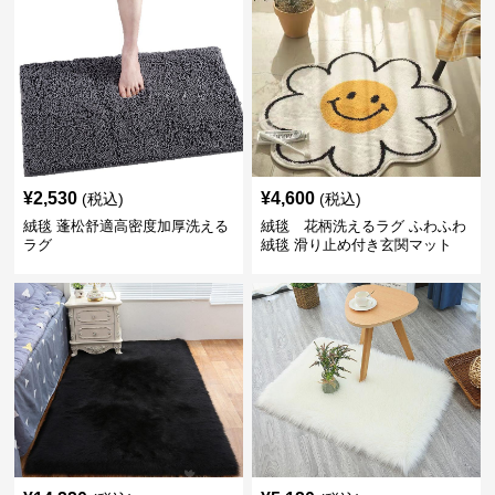
¥
2,530
¥
4,600
(税込)
(税込)
絨毯 蓬松舒適高密度加厚洗える
絨毯 花柄洗えるラグ ふわふわ
ラグ
絨毯 滑り止め付き玄関マット