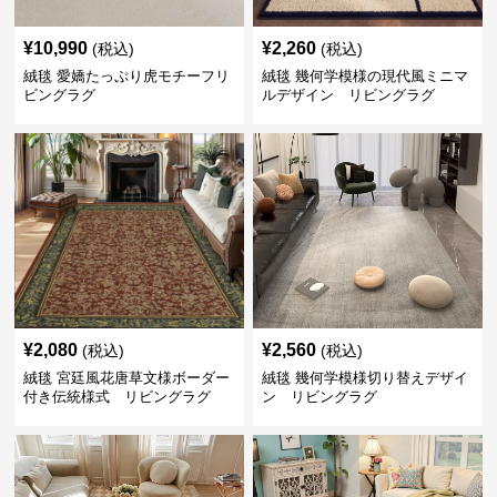
¥
10,990
¥
2,260
(税込)
(税込)
絨毯 愛嬌たっぷり虎モチーフリ
絨毯 幾何学模様の現代風ミニマ
ビングラグ
ルデザイン リビングラグ
¥
2,080
¥
2,560
(税込)
(税込)
絨毯 宮廷風花唐草文様ボーダー
絨毯 幾何学模様切り替えデザイ
付き伝統様式 リビングラグ
ン リビングラグ