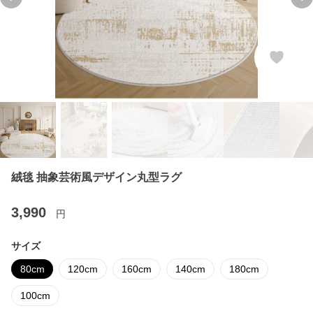
Previous slide
Ne
絨毯 抽象芸術風デザイン丸型ラグ
3,990
円
サイズ
80cm
120cm
160cm
140cm
180cm
100cm