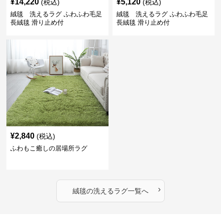
¥
14,220
¥
5,120
(税込)
(税込)
絨毯 洗えるラグ ふわふわ毛足
絨毯 洗えるラグ ふわふわ毛足
長絨毯 滑り止め付
長絨毯 滑り止め付
¥
2,840
(税込)
ふわもこ癒しの居場所ラグ
›
絨毯
の
洗えるラグ
一覧へ