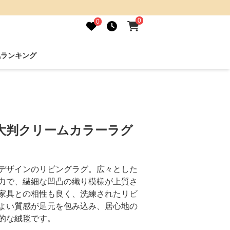
0
0
気ランキング
大判クリームカラーラグ
デザインのリビングラグ。広々とした
力で、繊細な凹凸の織り模様が上質さ
家具との相性も良く、洗練されたリビ
よい質感が足元を包み込み、居心地の
的な絨毯です。