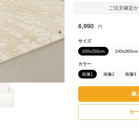
ご注文確定か
6,990
円
Next slide
サイズ
200x250cm
240x360cm
カラー
画像1
画像2
画像3
購
カー