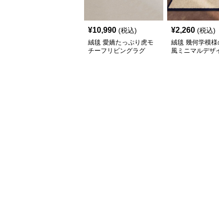
¥
10,990
¥
2,260
(税込)
(税込)
絨毯 愛嬌たっぷり虎モ
絨毯 幾何学模様
チーフリビングラグ
風ミニマルデザ
ビングラグ