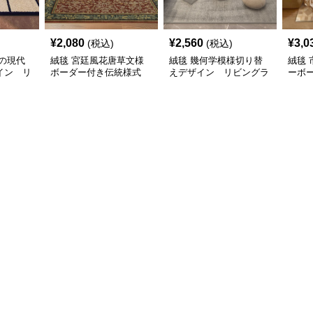
¥
2,080
¥
2,560
¥
3,0
(税込)
(税込)
の現代
絨毯 宮廷風花唐草文様
絨毯 幾何学模様切り替
絨毯
イン リ
ボーダー付き伝統様式
えデザイン リビングラ
ーボ
リビングラグ
グ
グ