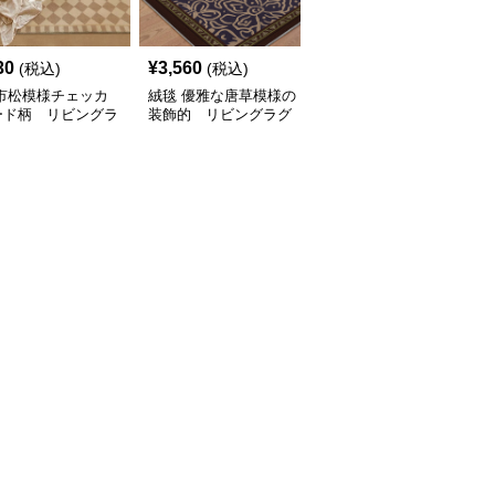
30
¥
3,560
¥
2,260
(税込)
(税込)
(税込)
 市松模様チェッカ
絨毯 優雅な唐草模様の
絨毯 北欧風大輪花柄デ
ード柄 リビングラ
装飾的 リビングラグ
ザイン リビングラグ