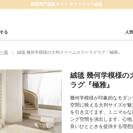
絨毯専門通販サイト サファヴィー絨毯
する
人
一覧
›
絨毯 幾何学模様の大判クリームカラーラグラグ『極雅』
絨毯 幾何学模様の
ラグ『極雅』
幾何学模様が印象的なモダン
空間に映える大判サイズが魅
を引き立てます。ミニマルな
ング空間を演出します。心地
良いひとときを提供する理想