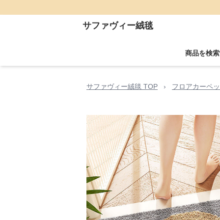
サファヴィー絨毯
商品を検索
サファヴィー絨毯 TOP
›
フロアカーペッ