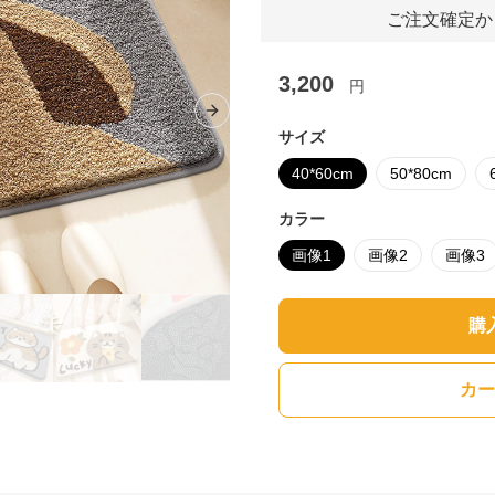
ご注文確定か
3,200
円
Next slide
サイズ
40*60cm
50*80cm
カラー
画像1
画像2
画像3
購
カー