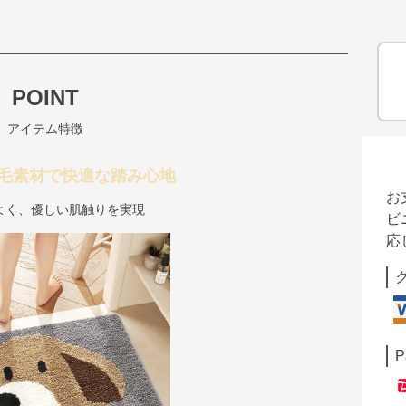
POINT
アイテム特徴
毛素材で快適な踏み心地
お
よく、優しい肌触りを実現
ビ
応
P