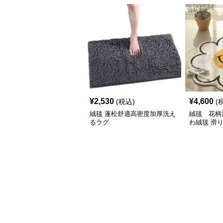
¥
2,530
¥
4,600
(税込)
(
絨毯 蓬松舒適高密度加厚洗え
絨毯 花柄
るラグ
わ絨毯 滑
ト