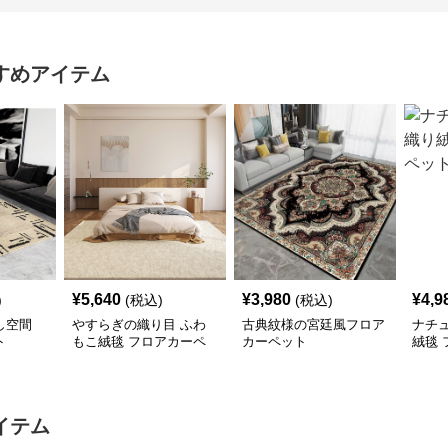
すめアイテム
¥
5,640
¥
3,980
¥
4,9
)
(税込)
(税込)
し空間
やすらぎの織り目 ふわ
古典紋様の宮廷風フロア
ナチ
ト
もこ絨毯 フロアカーペ
カーペット
絨毯
ット
イテム