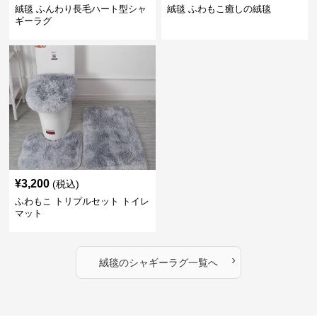
絨毯 ふんわり長毛ハート型シャ
絨毯 ふわもこ癒しの絨毯
ギーラグ
¥
3,200
(税込)
ふわもこ トリプルセット トイレ
マット
›
絨毯
の
シャギーラグ
一覧へ