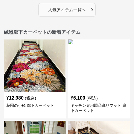
›
人気アイテム一覧へ
絨毯廊下カーペットの新着アイテム
¥
12,980
¥
6,100
(税込)
(税込)
花園の小径 廊下カーペット
キッチン専用凹凸織りマット 廊
下カーペット