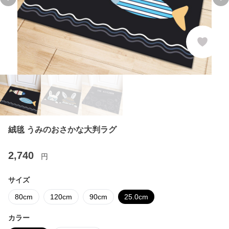
Previous slide
Ne
絨毯 うみのおさかな大判ラグ
2,740
円
サイズ
80cm
120cm
90cm
25.0cm
カラー