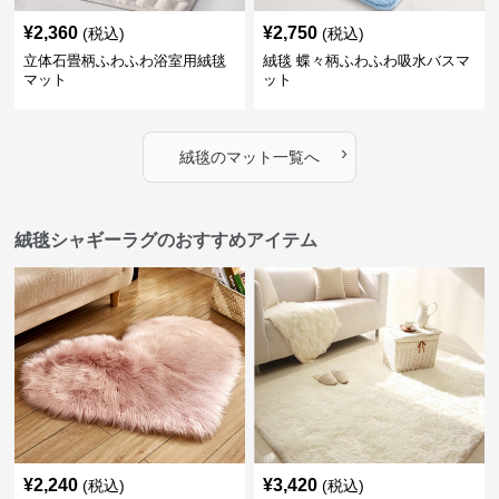
¥
2,360
¥
2,750
(税込)
(税込)
立体石畳柄ふわふわ浴室用絨毯
絨毯 蝶々柄ふわふわ吸水バスマ
マット
ット
›
絨毯
の
マット
一覧へ
絨毯シャギーラグのおすすめアイテム
¥
2,240
¥
3,420
(税込)
(税込)