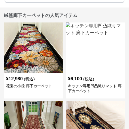
絨毯廊下カーペットの人気アイテム
¥
12,980
¥
6,100
(税込)
(税込)
花園の小径 廊下カーペット
キッチン専用凹凸織りマット 廊
下カーペット