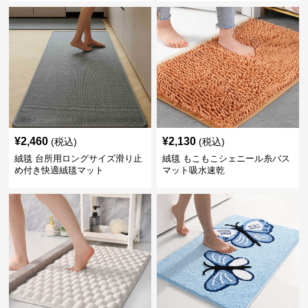
¥
2,460
¥
2,130
(税込)
(税込)
絨毯 台所用ロングサイズ滑り止
絨毯 もこもこシェニール糸バス
め付き快適絨毯マット
マット吸水速乾