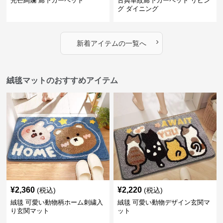
光芒絢爛 廊下カーペット
古典華紋廊下カーペット リビン
グ ダイニング
›
新着アイテムの一覧へ
絨毯マットのおすすめアイテム
¥
2,360
¥
2,220
(税込)
(税込)
絨毯 可愛い動物柄ホーム刺繍入
絨毯 可愛い動物デザイン玄関マ
り玄関マット
ット