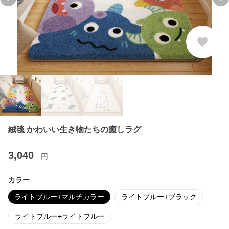
Previous slide
Ne
絨毯 かわいい生き物たちの癒しラグ
3,040
円
カラー
ライトブルー+マルチカラー
ライトブルー+ブラック
ライトブルー+ライトブルー