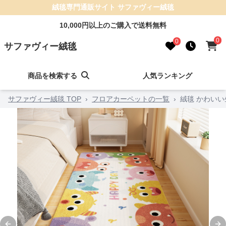
絨毯専門通販サイト サファヴィー絨毯
10,000円以上のご購入で送料無料
0
0
サファヴィー絨毯
商品を検索する
人気ランキング
サファヴィー絨毯 TOP
›
フロアカーペットの一覧
›
絨毯 かわい