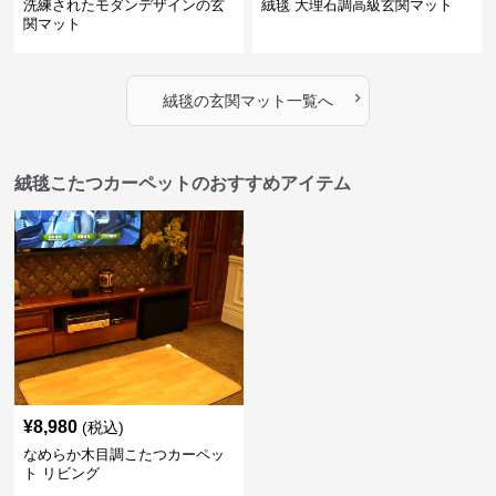
洗練されたモダンデザインの玄
絨毯 大理石調高級玄関マット
関マット
›
絨毯
の
玄関マット
一覧へ
絨毯こたつカーペットのおすすめアイテム
¥
8,980
(税込)
なめらか木目調こたつカーペッ
ト リビング