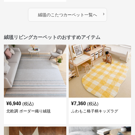
›
絨毯
の
こたつカーペット
一覧へ
絨毯リビングカーペットのおすすめアイテム
¥
6,940
¥
7,360
(税込)
(税込)
北欧調 ボーダー織り絨毯
ふわもこ格子柄キッズラグ