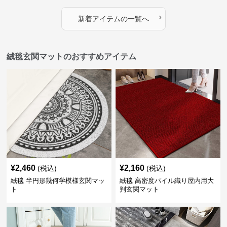
›
新着アイテムの一覧へ
絨毯玄関マットのおすすめアイテム
¥
2,460
¥
2,160
(税込)
(税込)
絨毯 半円形幾何学模様玄関マッ
絨毯 高密度パイル織り屋内用大
ト
判玄関マット