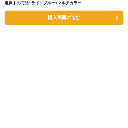
選択中の商品: ライトブルー+マルチカラー
選択中の商品: ライトブルー+マルチカラー
購入画面に進む
購入画面に進む
サファヴィー絨毯
について
利用規約
プライバシー