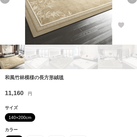
Previous slide
Ne
和風竹林模様の長方形絨毯
11,160
円
サイズ
140×200cm
カラー