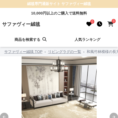
絨毯専門通販サイト サファヴィー絨毯
10,000円以上のご購入で送料無料
0
0
サファヴィー絨毯
商品を検索する
人気ランキング
サファヴィー絨毯 TOP
›
リビングラグの一覧
›
和風竹林模様の長