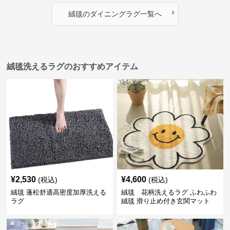
›
絨毯
の
ダイニングラグ
一覧へ
絨毯洗えるラグのおすすめアイテム
¥
2,530
¥
4,600
(税込)
(税込)
絨毯 蓬松舒適高密度加厚洗える
絨毯 花柄洗えるラグ ふわふわ
ラグ
絨毯 滑り止め付き玄関マット