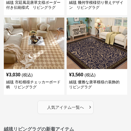
絨毯 宮廷風花唐草文様ボーダー
絨毯 幾何学模様切り替えデザイ
付き伝統様式 リビングラグ
ン リビングラグ
¥
3,030
¥
3,560
(税込)
(税込)
絨毯 市松模様チェッカーボード
絨毯 優雅な唐草模様の装飾的
柄 リビングラグ
リビングラグ
›
人気アイテム一覧へ
絨毯リビングラグの新着アイテム