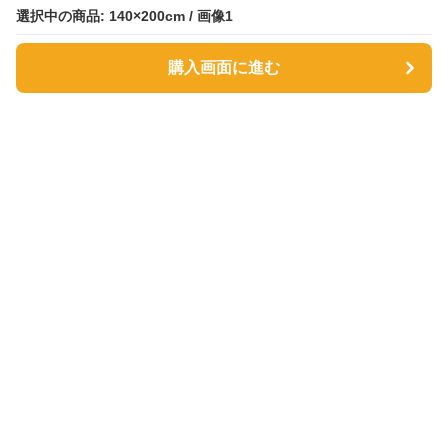
選択中の商品: 140×200cm / 画像1
選択中の商品: 140×200cm / 画像1
購入画面に進む
購入画面に進む
サファヴィー絨毯
について
利用規約
プライバシー