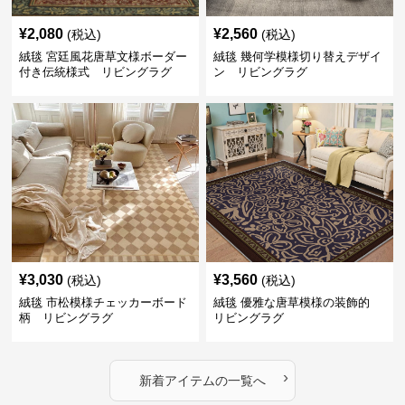
¥
2,080
¥
2,560
(税込)
(税込)
絨毯 宮廷風花唐草文様ボーダー
絨毯 幾何学模様切り替えデザイ
付き伝統様式 リビングラグ
ン リビングラグ
¥
3,030
¥
3,560
(税込)
(税込)
絨毯 市松模様チェッカーボード
絨毯 優雅な唐草模様の装飾的
柄 リビングラグ
リビングラグ
›
新着アイテムの一覧へ