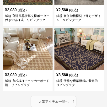
¥
2,080
¥
2,560
(税込)
(税込)
絨毯 宮廷風花唐草文様ボーダー
絨毯 幾何学模様切り替えデザイ
付き伝統様式 リビングラグ
ン リビングラグ
¥
3,030
¥
3,560
(税込)
(税込)
絨毯 市松模様チェッカーボード
絨毯 優雅な唐草模様の装飾的
柄 リビングラグ
リビングラグ
›
人気アイテム一覧へ