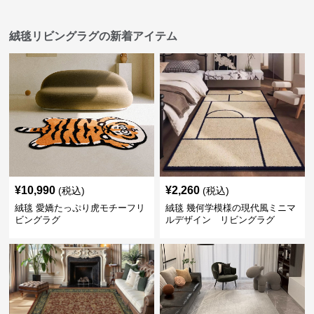
絨毯リビングラグの新着アイテム
¥
10,990
¥
2,260
(税込)
(税込)
絨毯 愛嬌たっぷり虎モチーフリ
絨毯 幾何学模様の現代風ミニマ
ビングラグ
ルデザイン リビングラグ