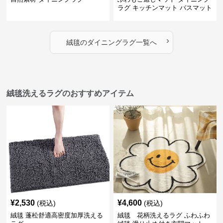
ラグ キッチンマット バスマット
›
絨毯
の
ダイニングラグ
一覧へ
絨毯洗えるラグのおすすめアイテム
¥
2,530
¥
4,600
(税込)
(税込)
絨毯 蓬松舒適高密度加厚洗える
絨毯 花柄洗えるラグ ふわふわ