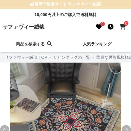
絨毯専門通販サイト サファヴィー絨毯
10,000円以上のご購入で送料無料
0
0
サファヴィー絨毯
商品を検索する
人気ランキング
サファヴィー絨毯 TOP
›
リビングラグの一覧
›
華麗な民族風模様