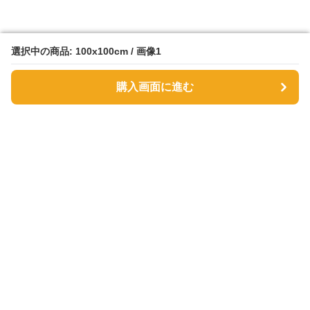
選択中の商品: 100x100cm / 画像1
選択中の商品: 100x100cm / 画像1
購入画面に進む
購入画面に進む
サファヴィー絨毯
について