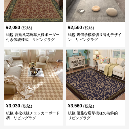
¥
2,080
¥
2,560
(税込)
(税込)
絨毯 宮廷風花唐草文様ボーダー
絨毯 幾何学模様切り替えデザイ
付き伝統様式 リビングラグ
ン リビングラグ
¥
3,030
¥
3,560
(税込)
(税込)
絨毯 市松模様チェッカーボード
絨毯 優雅な唐草模様の装飾的
柄 リビングラグ
リビングラグ