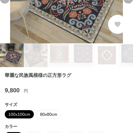
Previous slide
Ne
華麗な民族風模様の正方形ラグ
9,800
円
サイズ
100x100cm
80x80cm
カラー