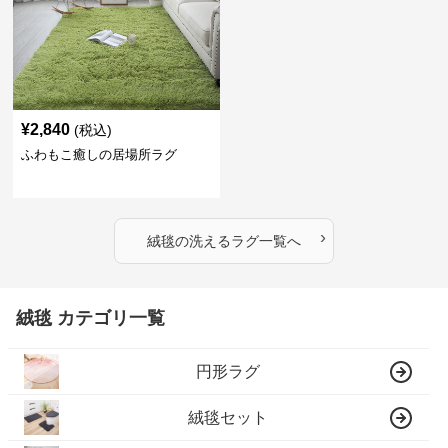
¥
2,840
(税込)
ふわもこ癒しの居場所ラグ
›
絨毯
の
洗えるラグ
一覧へ
絨毯 カテゴリ一覧
円形ラグ
絨毯セット