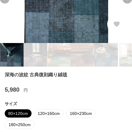
Previous slide
Ne
深海の波紋 古典復刻織り絨毯
5,980
円
サイズ
80×120cm
120×160cm
160×230cm
180×250cm