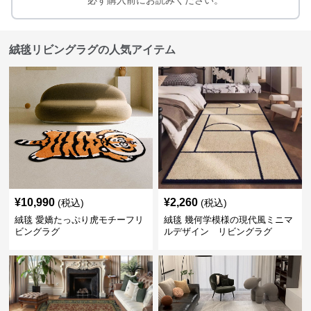
必ず購入前にお読みください。
絨毯リビングラグの人気アイテム
¥
10,990
¥
2,260
(税込)
(税込)
絨毯 愛嬌たっぷり虎モチーフリ
絨毯 幾何学模様の現代風ミニマ
ビングラグ
ルデザイン リビングラグ