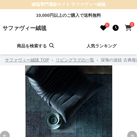
絨毯専門通販サイト サファヴィー絨毯
10,000円以上のご購入で送料無料
0
0
サファヴィー絨毯
商品を検索する
人気ランキング
サファヴィー絨毯 TOP
›
リビングラグの一覧
›
深海の波紋 古典