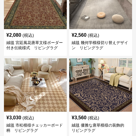
¥
2,080
¥
2,560
(税込)
(税込)
絨毯 宮廷風花唐草文様ボーダー
絨毯 幾何学模様切り替えデザイ
付き伝統様式 リビングラグ
ン リビングラグ
¥
3,030
¥
3,560
(税込)
(税込)
絨毯 市松模様チェッカーボード
絨毯 優雅な唐草模様の装飾的
柄 リビングラグ
リビングラグ