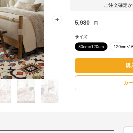
ご注文確定か
5,980
Next slide
円
サイズ
80cm×120cm
120cm×1
購
カー