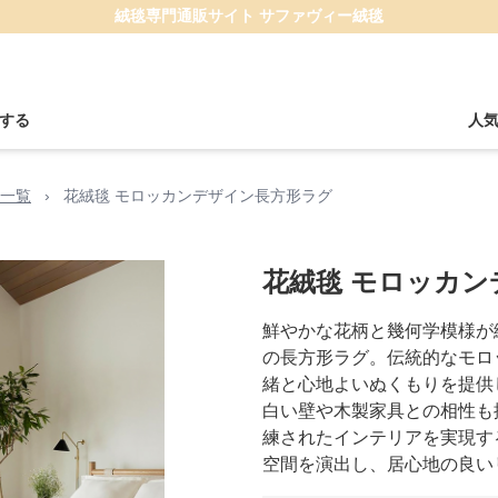
絨毯専門通販サイト サファヴィー絨毯
する
人
一覧
›
花絨毯 モロッカンデザイン長方形ラグ
花絨毯 モロッカ
鮮やかな花柄と幾何学模様が
の長方形ラグ。伝統的なモロ
緒と心地よいぬくもりを提供
白い壁や木製家具との相性も
練されたインテリアを実現す
空間を演出し、居心地の良い