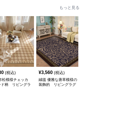
もっと見る
30
¥
3,560
¥
2,260
(税込)
(税込)
(税込)
 市松模様チェッカ
絨毯 優雅な唐草模様の
絨毯 北欧風大輪花柄デ
ード柄 リビングラ
装飾的 リビングラグ
ザイン リビングラグ