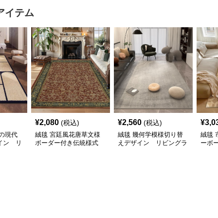
アイテム
¥
2,080
¥
2,560
¥
3,0
(税込)
(税込)
の現代
絨毯 宮廷風花唐草文様
絨毯 幾何学模様切り替
絨毯
イン リ
ボーダー付き伝統様式
えデザイン リビングラ
ーボ
リビングラグ
グ
グ