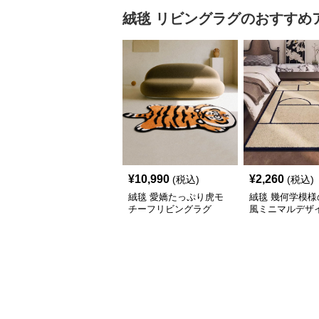
絨毯
リビングラグ
のおすすめ
¥
10,990
¥
2,260
(税込)
(税込)
絨毯 愛嬌たっぷり虎モ
絨毯 幾何学模様
チーフリビングラグ
風ミニマルデザ
ビングラグ