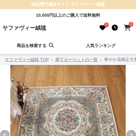
絨毯専門通販サイト サファヴィー絨毯
10,000円以上のご購入で送料無料
0
0
サファヴィー絨毯
商品を検索する
人気ランキング
サファヴィー絨毯 TOP
›
廊下カーペットの一覧
›
華やか花柄正方