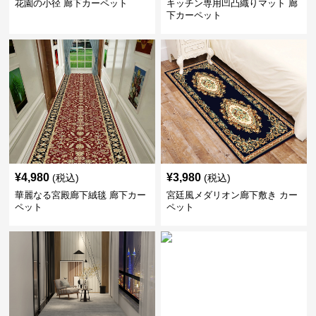
花園の小径 廊下カーペット
キッチン専用凹凸織りマット 廊
下カーペット
¥
4,980
¥
3,980
(税込)
(税込)
華麗なる宮殿廊下絨毯 廊下カー
宮廷風メダリオン廊下敷き カー
ペット
ペット