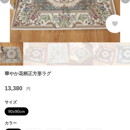
Previous slide
Ne
華やか花柄正方形ラグ
13,380
円
サイズ
90x90cm
カラー