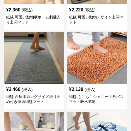
¥
2,360
¥
2,220
(税込)
(税込)
絨毯 可愛い動物柄ホーム刺繍入
絨毯 可愛い動物デザイン玄関マ
り玄関マット
ット
¥
2,460
¥
2,130
(税込)
(税込)
絨毯 台所用ロングサイズ滑り止
絨毯 もこもこシェニール糸バス
め付き快適絨毯マット
マット吸水速乾