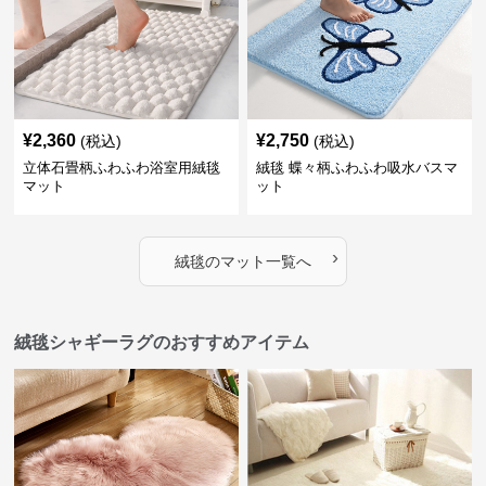
¥
2,360
¥
2,750
(税込)
(税込)
立体石畳柄ふわふわ浴室用絨毯
絨毯 蝶々柄ふわふわ吸水バスマ
マット
ット
›
絨毯
の
マット
一覧へ
絨毯シャギーラグのおすすめアイテム