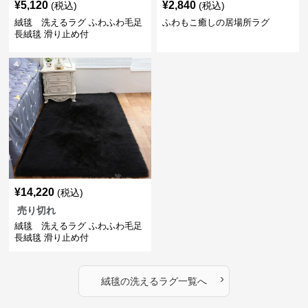
¥
5,120
¥
2,840
(税込)
(税込)
絨毯 洗えるラグ ふわふわ毛足
ふわもこ癒しの居場所ラグ
長絨毯 滑り止め付
¥
14,220
(税込)
売り切れ
絨毯 洗えるラグ ふわふわ毛足
長絨毯 滑り止め付
›
絨毯
の
洗えるラグ
一覧へ