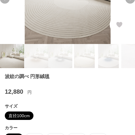
Previous slide
Ne
波紋の調べ 円形絨毯
12,880
円
サイズ
直径100cm
カラー