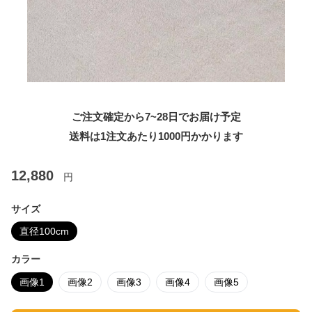
ご注文確定から7~28日でお届け予定
送料は1注文あたり
1000
円かかります
12,880
円
サイズ
直径100cm
カラー
画像1
画像2
画像3
画像4
画像5