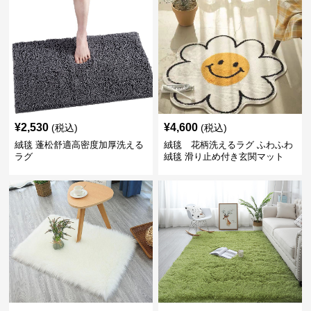
¥
2,530
¥
4,600
(税込)
(税込)
絨毯 蓬松舒適高密度加厚洗える
絨毯 花柄洗えるラグ ふわふわ
ラグ
絨毯 滑り止め付き玄関マット