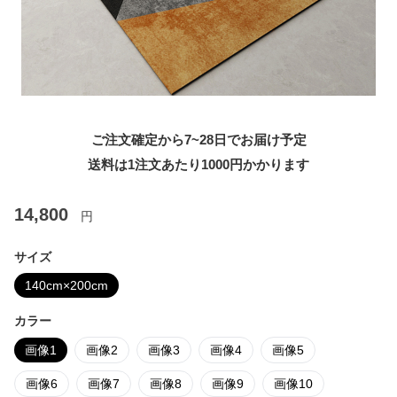
ご注文確定から7~28日でお届け予定
送料は1注文あたり
1000
円かかります
14,800
円
サイズ
140cm×200cm
カラー
画像1
画像2
画像3
画像4
画像5
画像6
画像7
画像8
画像9
画像10