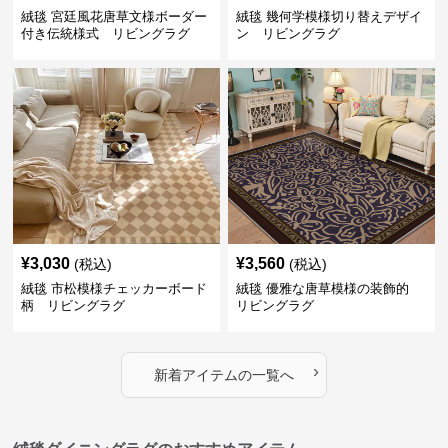
絨毯 宮廷風花唐草文様ボーダー
絨毯 幾何学模様切り替えデザイ
付き伝統様式 リビングラグ
ン リビングラグ
¥
3,030
¥
3,560
(税込)
(税込)
絨毯 市松模様チェッカーボード
絨毯 優雅な唐草模様の装飾的
柄 リビングラグ
リビングラグ
›
新着アイテムの一覧へ