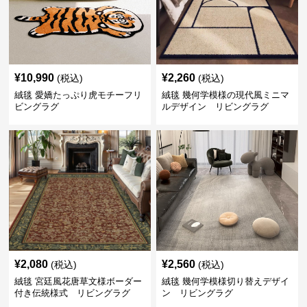
¥
10,990
¥
2,260
(税込)
(税込)
絨毯 愛嬌たっぷり虎モチーフリ
絨毯 幾何学模様の現代風ミニマ
ビングラグ
ルデザイン リビングラグ
¥
2,080
¥
2,560
(税込)
(税込)
絨毯 宮廷風花唐草文様ボーダー
絨毯 幾何学模様切り替えデザイ
付き伝統様式 リビングラグ
ン リビングラグ