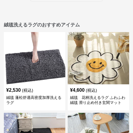
絨毯洗えるラグのおすすめアイテム
¥
2,530
¥
4,600
(税込)
(税込)
絨毯 蓬松舒適高密度加厚洗える
絨毯 花柄洗えるラグ ふわふわ
ラグ
絨毯 滑り止め付き玄関マット