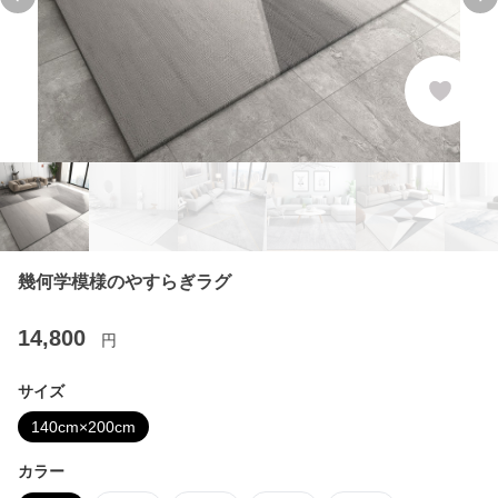
Previous slide
Ne
幾何学模様のやすらぎラグ
14,800
円
サイズ
140cm×200cm
カラー