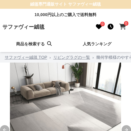
絨毯専門通販サイト サファヴィー絨毯
10,000円以上のご購入で送料無料
0
0
サファヴィー絨毯
商品を検索する
人気ランキング
サファヴィー絨毯 TOP
›
リビングラグの一覧
›
幾何学模様のやす