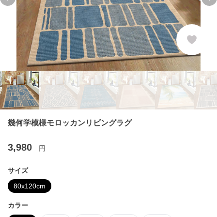
Previous slide
Ne
幾何学模様モロッカンリビングラグ
3,980
円
サイズ
80x120cm
カラー