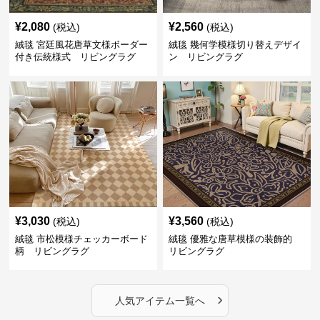
¥
2,080
¥
2,560
(税込)
(税込)
絨毯 宮廷風花唐草文様ボーダー
絨毯 幾何学模様切り替えデザイ
付き伝統様式 リビングラグ
ン リビングラグ
¥
3,030
¥
3,560
(税込)
(税込)
絨毯 市松模様チェッカーボード
絨毯 優雅な唐草模様の装飾的
柄 リビングラグ
リビングラグ
›
人気アイテム一覧へ