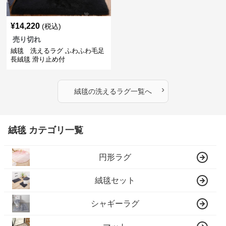
¥
14,220
(税込)
売り切れ
絨毯 洗えるラグ ふわふわ毛足
長絨毯 滑り止め付
›
絨毯
の
洗えるラグ
一覧へ
絨毯 カテゴリ一覧
円形ラグ
絨毯セット
シャギーラグ