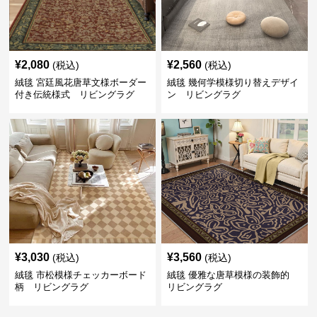
¥
2,080
¥
2,560
(税込)
(税込)
絨毯 宮廷風花唐草文様ボーダー
絨毯 幾何学模様切り替えデザイ
付き伝統様式 リビングラグ
ン リビングラグ
¥
3,030
¥
3,560
(税込)
(税込)
絨毯 市松模様チェッカーボード
絨毯 優雅な唐草模様の装飾的
柄 リビングラグ
リビングラグ