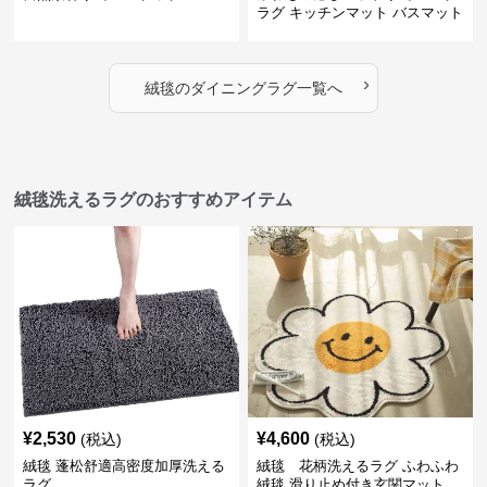
ラグ キッチンマット バスマット
›
絨毯
の
ダイニングラグ
一覧へ
絨毯洗えるラグのおすすめアイテム
¥
2,530
¥
4,600
(税込)
(税込)
絨毯 蓬松舒適高密度加厚洗える
絨毯 花柄洗えるラグ ふわふわ
ラグ
絨毯 滑り止め付き玄関マット