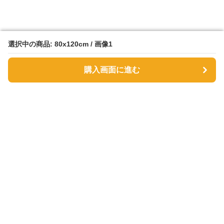
選択中の商品: 80x120cm / 画像1
選択中の商品: 80x120cm / 画像1
購入画面に進む
購入画面に進む
サファヴィー絨毯
について