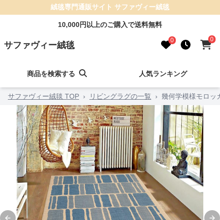
絨毯専門通販サイト サファヴィー絨毯
10,000円以上のご購入で送料無料
0
0
サファヴィー絨毯
商品を検索する
人気ランキング
サファヴィー絨毯 TOP
›
リビングラグの一覧
›
幾何学模様モロッ