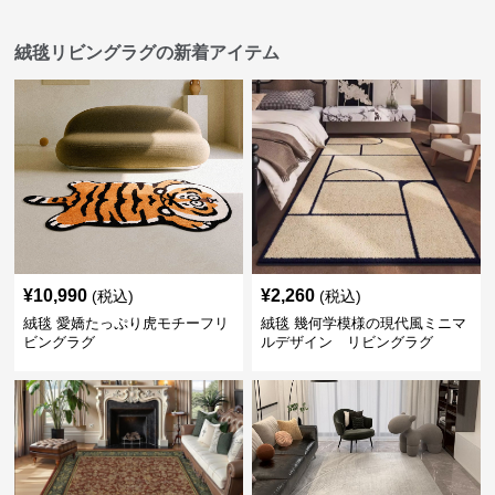
絨毯リビングラグの新着アイテム
¥
10,990
¥
2,260
(税込)
(税込)
絨毯 愛嬌たっぷり虎モチーフリ
絨毯 幾何学模様の現代風ミニマ
ビングラグ
ルデザイン リビングラグ