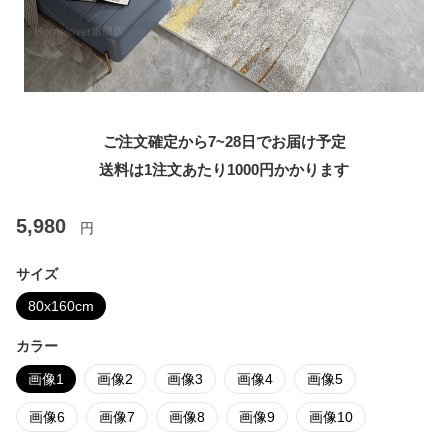
ご注文確定から7~28日でお届け予定
送料は1注文あたり
1000
円かかります
5,980
円
サイズ
80x160cm
カラー
画像1
画像2
画像3
画像4
画像5
画像6
画像7
画像8
画像9
画像10