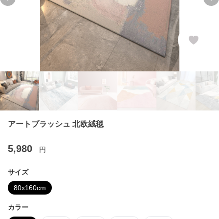
Previous slide
Ne
アートブラッシュ 北欧絨毯
5,980
円
サイズ
80x160cm
カラー