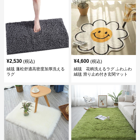
¥
2,530
¥
4,600
(税込)
(税込)
絨毯 蓬松舒適高密度加厚洗える
絨毯 花柄洗えるラグ ふわふわ
ラグ
絨毯 滑り止め付き玄関マット