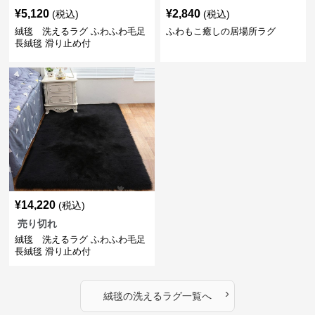
¥
5,120
¥
2,840
(税込)
(税込)
絨毯 洗えるラグ ふわふわ毛足
ふわもこ癒しの居場所ラグ
長絨毯 滑り止め付
¥
14,220
(税込)
売り切れ
絨毯 洗えるラグ ふわふわ毛足
長絨毯 滑り止め付
›
絨毯
の
洗えるラグ
一覧へ