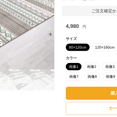
ご注文確定か
4,980
円
Next slide
サイズ
80×120cm
120×160cm
カラー
画像1
画像2
画像3
画像7
画像8
画像9
購
カー