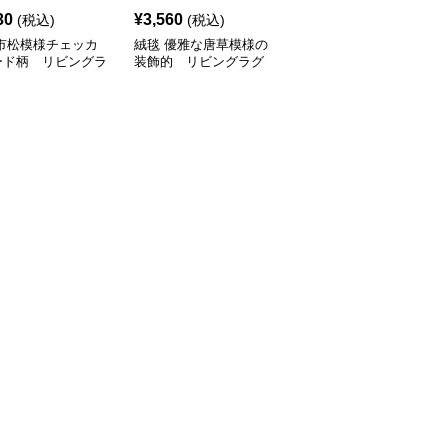
30
¥
3,560
¥
2,260
(税込)
(税込)
(税込)
 市松模様チェッカ
絨毯 優雅な唐草模様の
絨毯 北欧風大輪花柄デ
ード柄 リビングラ
装飾的 リビングラグ
ザイン リビングラグ