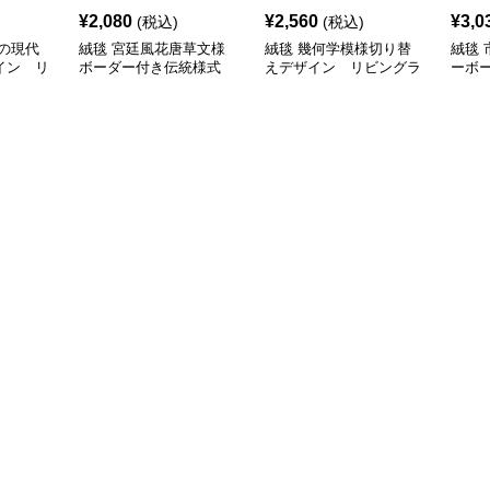
¥
2,080
¥
2,560
¥
3,0
(税込)
(税込)
の現代
絨毯 宮廷風花唐草文様
絨毯 幾何学模様切り替
絨毯
イン リ
ボーダー付き伝統様式
えデザイン リビングラ
ーボ
リビングラグ
グ
グ