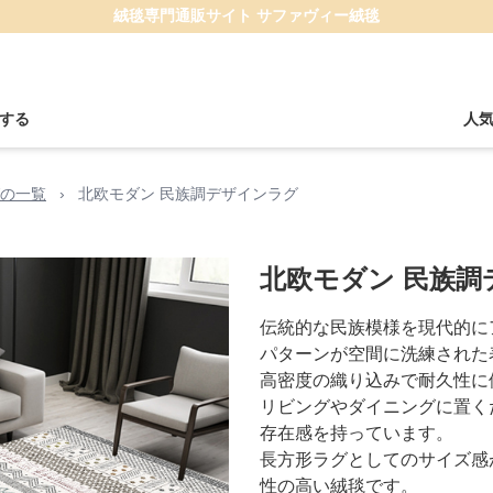
絨毯専門通販サイト サファヴィー絨毯
する
人
の一覧
›
北欧モダン 民族調デザインラグ
北欧モダン 民族調
伝統的な民族模様を現代的に
パターンが空間に洗練された
高密度の織り込みで耐久性に
リビングやダイニングに置く
存在感を持っています。
長方形ラグとしてのサイズ感
性の高い絨毯です。