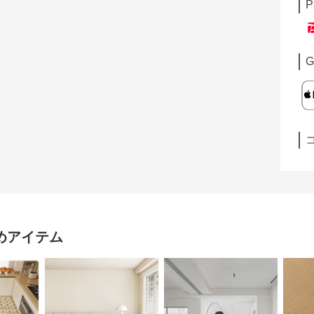
P
G
めアイテム