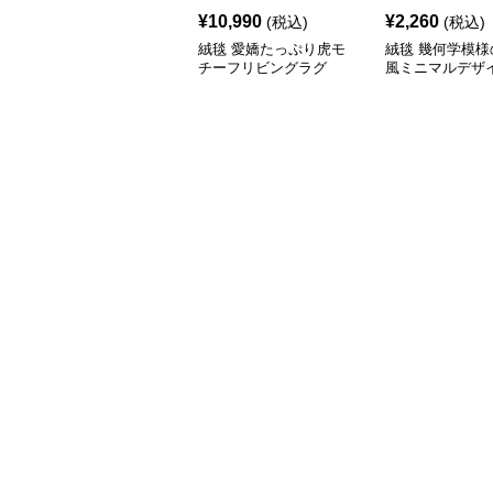
¥
10,990
¥
2,260
(税込)
(税込)
絨毯 愛嬌たっぷり虎モ
絨毯 幾何学模様
チーフリビングラグ
風ミニマルデザ
ビングラグ