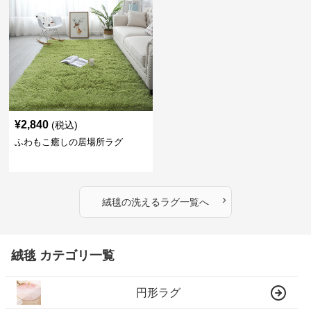
¥
2,840
(税込)
ふわもこ癒しの居場所ラグ
›
絨毯
の
洗えるラグ
一覧へ
絨毯 カテゴリ一覧
円形ラグ