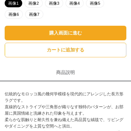
画像1
画像2
画像3
画像4
画像5
画像6
画像7
購入画面に進む
カートに追加する
商品説明
伝統的なモロッコ風の幾何学模様を現代的にアレンジした長方形
ラグです。
直線的なストライプや三角形が織りなす独特のパターンが、お部
屋に異国情緒と洗練された印象を与えます。
柔らかな肌触りと耐久性を兼ね備えた高品質な絨毯で、リビング
やダイニングを上質な空間へと演出。