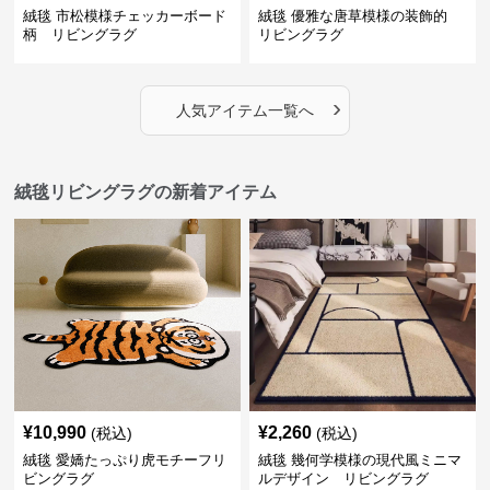
絨毯 市松模様チェッカーボード
絨毯 優雅な唐草模様の装飾的
柄 リビングラグ
リビングラグ
›
人気アイテム一覧へ
絨毯リビングラグの新着アイテム
¥
10,990
¥
2,260
(税込)
(税込)
絨毯 愛嬌たっぷり虎モチーフリ
絨毯 幾何学模様の現代風ミニマ
ビングラグ
ルデザイン リビングラグ