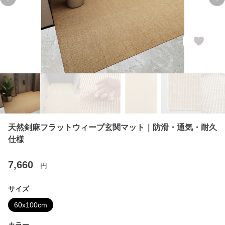
Previous slide
Ne
天然剣麻フラットウィーブ玄関マット｜防滑・通気・耐久
仕様
7,660
円
サイズ
60x100cm