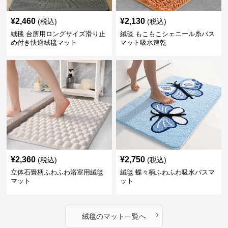
¥
2,460
¥
2,130
(税込)
(税込)
絨毯 台所用ロングサイズ滑り止
絨毯 もこもこシェニール糸バス
め付き快適絨毯マット
マット吸水速乾
¥
2,360
¥
2,750
(税込)
(税込)
立体石畳柄ふわふわ浴室用絨毯
絨毯 蝶々柄ふわふわ吸水バスマ
マット
ット
›
絨毯
の
マット
一覧へ