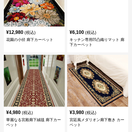
¥
12,980
¥
6,100
(税込)
(税込)
花園の小径 廊下カーペット
キッチン専用凹凸織りマット 廊
下カーペット
¥
4,980
¥
3,980
(税込)
(税込)
華麗なる宮殿廊下絨毯 廊下カー
宮廷風メダリオン廊下敷き カー
ペット
ペット