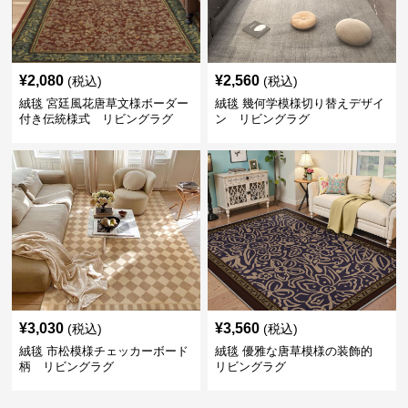
¥
2,080
¥
2,560
(税込)
(税込)
絨毯 宮廷風花唐草文様ボーダー
絨毯 幾何学模様切り替えデザイ
付き伝統様式 リビングラグ
ン リビングラグ
¥
3,030
¥
3,560
(税込)
(税込)
絨毯 市松模様チェッカーボード
絨毯 優雅な唐草模様の装飾的
柄 リビングラグ
リビングラグ