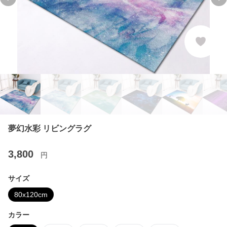
Previous slide
Ne
夢幻水彩 リビングラグ
3,800
円
サイズ
80x120cm
カラー