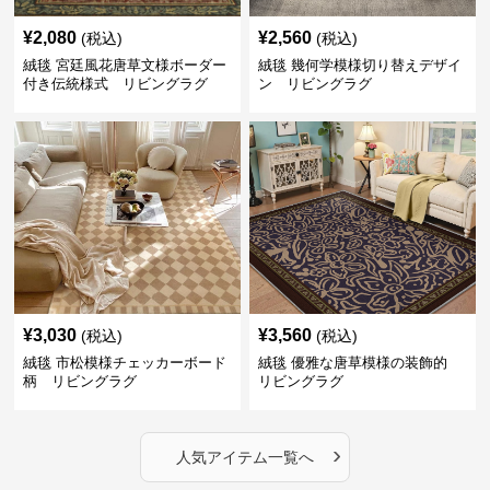
¥
2,080
¥
2,560
(税込)
(税込)
絨毯 宮廷風花唐草文様ボーダー
絨毯 幾何学模様切り替えデザイ
付き伝統様式 リビングラグ
ン リビングラグ
¥
3,030
¥
3,560
(税込)
(税込)
絨毯 市松模様チェッカーボード
絨毯 優雅な唐草模様の装飾的
柄 リビングラグ
リビングラグ
›
人気アイテム一覧へ