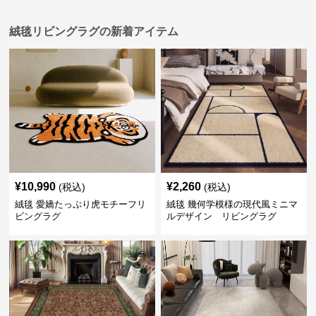
絨毯リビングラグの新着アイテム
¥
10,990
¥
2,260
(税込)
(税込)
絨毯 愛嬌たっぷり虎モチーフリ
絨毯 幾何学模様の現代風ミニマ
ビングラグ
ルデザイン リビングラグ