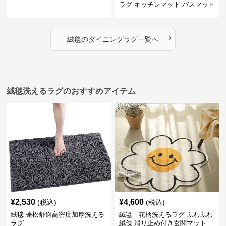
ラグ キッチンマット バスマット
›
絨毯
の
ダイニングラグ
一覧へ
絨毯洗えるラグのおすすめアイテム
¥
2,530
¥
4,600
(税込)
(税込)
絨毯 蓬松舒適高密度加厚洗える
絨毯 花柄洗えるラグ ふわふわ
ラグ
絨毯 滑り止め付き玄関マット