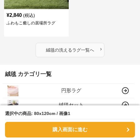
¥
2,840
(税込)
ふわもこ癒しの居場所ラグ
›
絨毯
の
洗えるラグ
一覧へ
絨毯 カテゴリ一覧
円形ラグ
絨毯セット
選択中の商品: 80x120cm / 画像1
選択中の商品: 80x120cm / 画像1
シャギーラグ
購入画面に進む
購入画面に進む
マット