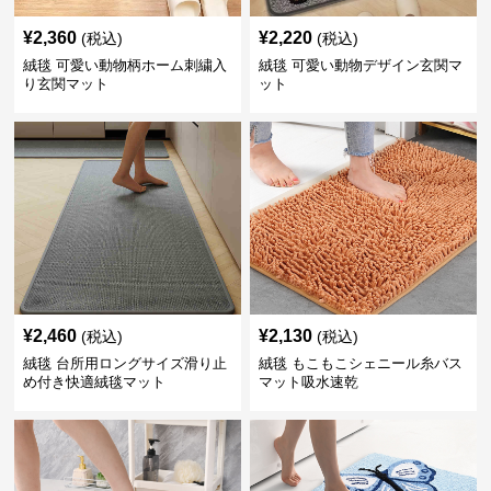
¥
2,360
¥
2,220
(税込)
(税込)
絨毯 可愛い動物柄ホーム刺繍入
絨毯 可愛い動物デザイン玄関マ
り玄関マット
ット
¥
2,460
¥
2,130
(税込)
(税込)
絨毯 台所用ロングサイズ滑り止
絨毯 もこもこシェニール糸バス
め付き快適絨毯マット
マット吸水速乾