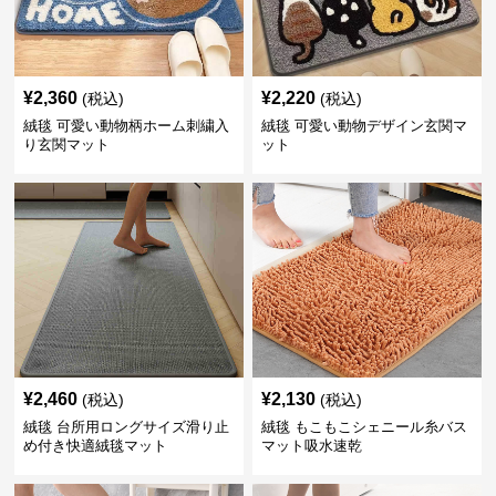
¥
2,360
¥
2,220
(税込)
(税込)
絨毯 可愛い動物柄ホーム刺繍入
絨毯 可愛い動物デザイン玄関マ
り玄関マット
ット
¥
2,460
¥
2,130
(税込)
(税込)
絨毯 台所用ロングサイズ滑り止
絨毯 もこもこシェニール糸バス
め付き快適絨毯マット
マット吸水速乾