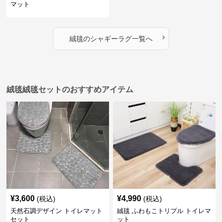
マット
›
絨毯
の
シャギーラグ
一覧へ
絨毯絨毯セットのおすすめアイテム
¥
3,600
¥
4,990
(税込)
(税込)
天然石調デザイン トイレマット
絨毯 ふわもこトリプル トイレマ
セット
ット