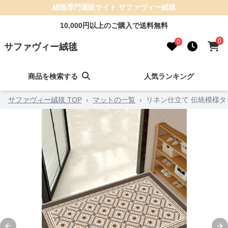
絨毯専門通販サイト サファヴィー絨毯
10,000円以上のご購入で送料無料
0
0
サファヴィー絨毯
商品を検索する
人気ランキング
サファヴィー絨毯 TOP
›
マットの一覧
›
リネン仕立て 伝統模様