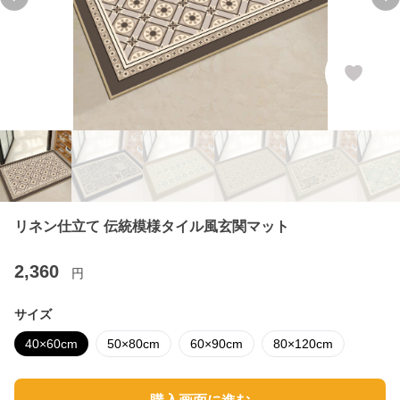
Previous slide
Ne
リネン仕立て 伝統模様タイル風玄関マット
2,360
円
サイズ
40×60cm
50×80cm
60×90cm
80×120cm