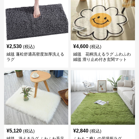
¥
2,530
¥
4,600
(税込)
(税込)
絨毯 蓬松舒適高密度加厚洗える
絨毯 花柄洗えるラグ ふわふわ
ラグ
絨毯 滑り止め付き玄関マット
¥
5,120
¥
2,840
(税込)
(税込)
絨毯 洗えるラグ ふわふわ毛足
ふわもこ癒しの居場所ラグ