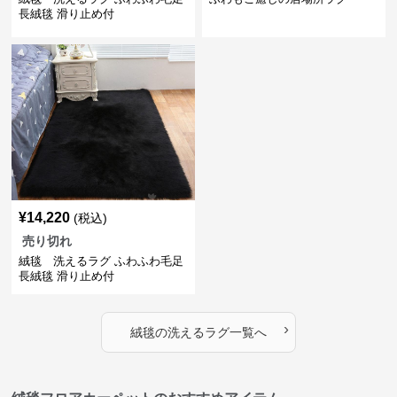
長絨毯 滑り止め付
¥
14,220
(税込)
売り切れ
絨毯 洗えるラグ ふわふわ毛足
長絨毯 滑り止め付
›
絨毯
の
洗えるラグ
一覧へ