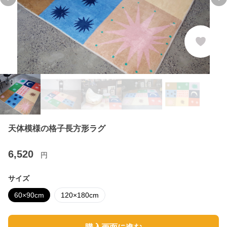
Previous slide
Ne
天体模様の格子長方形ラグ
6,520
円
サイズ
60×90cm
120×180cm