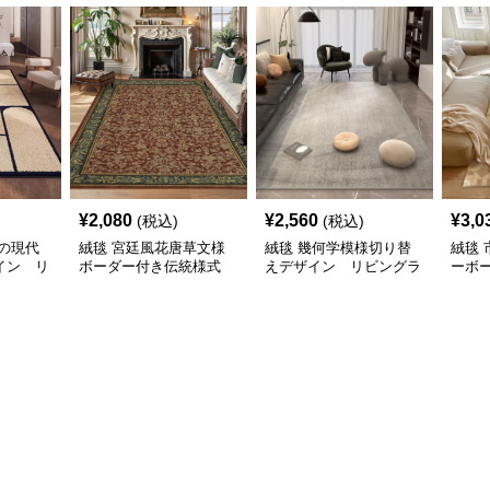
¥
2,080
¥
2,560
¥
3,0
(税込)
(税込)
の現代
絨毯 宮廷風花唐草文様
絨毯 幾何学模様切り替
絨毯
イン リ
ボーダー付き伝統様式
えデザイン リビングラ
ーボ
リビングラグ
グ
グ