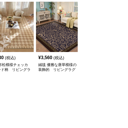
30
¥
3,560
¥
2,260
(税込)
(税込)
(税込)
 市松模様チェッカ
絨毯 優雅な唐草模様の
絨毯 北欧風大輪花柄デ
ード柄 リビングラ
装飾的 リビングラグ
ザイン リビングラグ