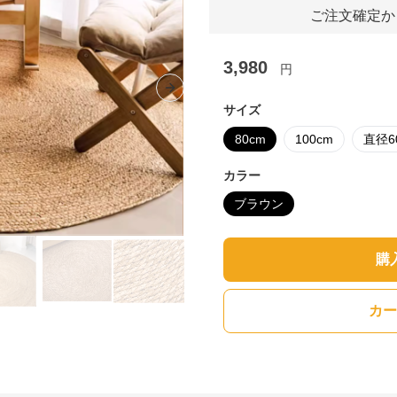
ご注文確定か
3,980
円
Next slide
サイズ
80cm
100cm
直径6
カラー
ブラウン
購
カー