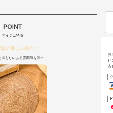
POINT
アイテム特徴
素材の優しい風合い
お
と温もりのある雰囲気を演出
ビ
応
P