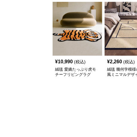
¥
10,990
¥
2,260
(税込)
(税込)
絨毯 愛嬌たっぷり虎モ
絨毯 幾何学模様
チーフリビングラグ
風ミニマルデザ
ビングラグ