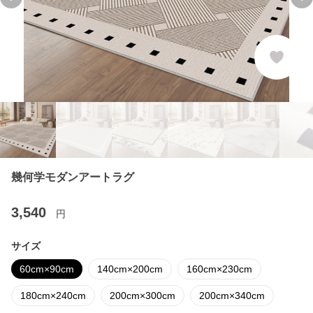
Previous slide
Ne
幾何学モダンアートラグ
3,540
円
サイズ
60cm×90cm
140cm×200cm
160cm×230cm
180cm×240cm
200cm×300cm
200cm×340cm