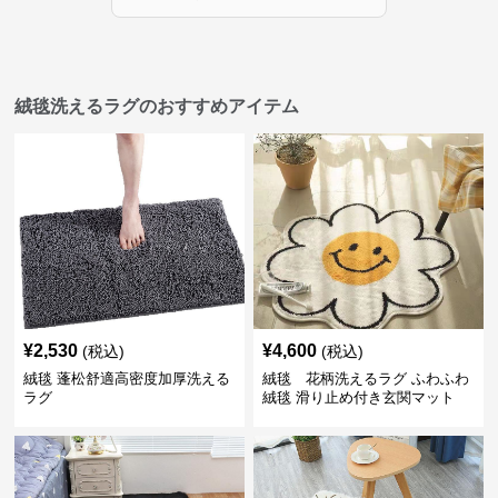
絨毯洗えるラグのおすすめアイテム
¥
2,530
¥
4,600
(税込)
(税込)
絨毯 蓬松舒適高密度加厚洗える
絨毯 花柄洗えるラグ ふわふわ
ラグ
絨毯 滑り止め付き玄関マット