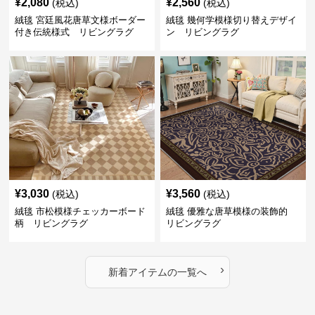
¥
2,080
¥
2,560
(税込)
(税込)
絨毯 宮廷風花唐草文様ボーダー
絨毯 幾何学模様切り替えデザイ
付き伝統様式 リビングラグ
ン リビングラグ
¥
3,030
¥
3,560
(税込)
(税込)
絨毯 市松模様チェッカーボード
絨毯 優雅な唐草模様の装飾的
柄 リビングラグ
リビングラグ
›
新着アイテムの一覧へ