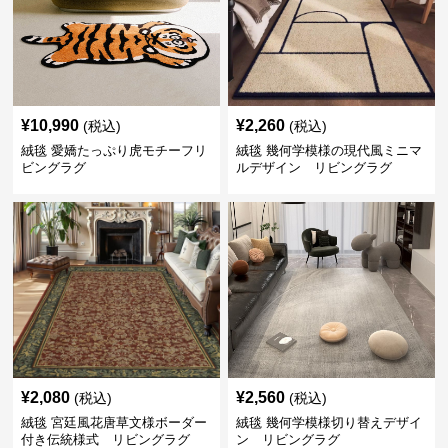
¥
10,990
¥
2,260
(税込)
(税込)
絨毯 愛嬌たっぷり虎モチーフリ
絨毯 幾何学模様の現代風ミニマ
ビングラグ
ルデザイン リビングラグ
¥
2,080
¥
2,560
(税込)
(税込)
絨毯 宮廷風花唐草文様ボーダー
絨毯 幾何学模様切り替えデザイ
付き伝統様式 リビングラグ
ン リビングラグ