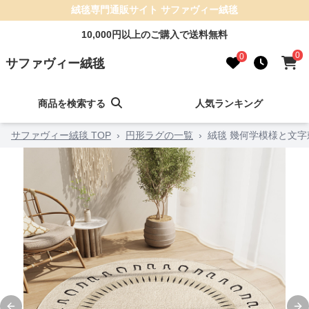
絨毯専門通販サイト サファヴィー絨毯
10,000円以上のご購入で送料無料
0
0
サファヴィー絨毯
商品を検索する
人気ランキング
サファヴィー絨毯 TOP
›
円形ラグの一覧
›
絨毯 幾何学模様と文