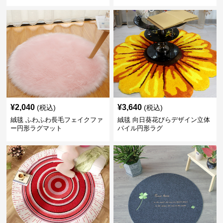
¥
2,040
¥
3,640
(税込)
(税込)
絨毯 ふわふわ長毛フェイクファ
絨毯 向日葵花びらデザイン立体
ー円形ラグマット
パイル円形ラグ