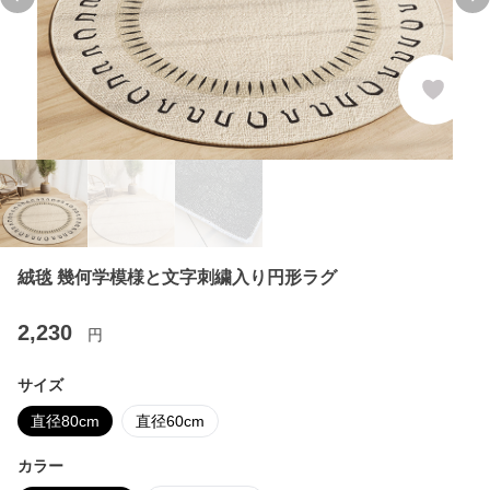
Previous slide
Ne
絨毯 幾何学模様と文字刺繍入り円形ラグ
2,230
円
サイズ
直径80cm
直径60cm
カラー