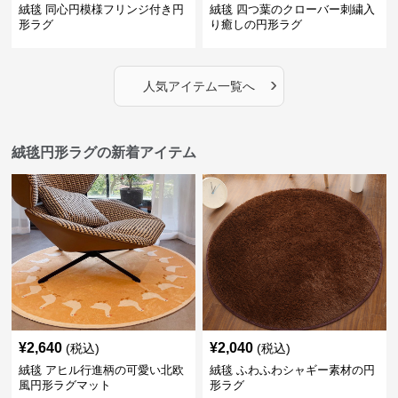
絨毯 同心円模様フリンジ付き円
絨毯 四つ葉のクローバー刺繍入
形ラグ
り癒しの円形ラグ
›
人気アイテム一覧へ
絨毯円形ラグの新着アイテム
¥
2,640
¥
2,040
(税込)
(税込)
絨毯 アヒル行進柄の可愛い北欧
絨毯 ふわふわシャギー素材の円
風円形ラグマット
形ラグ