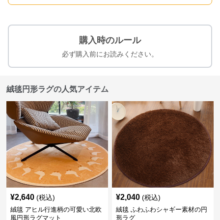
購入時のルール
必ず購入前にお読みください。
絨毯円形ラグの人気アイテム
¥
2,640
¥
2,040
(税込)
(税込)
絨毯 アヒル行進柄の可愛い北欧
絨毯 ふわふわシャギー素材の円
風円形ラグマット
形ラグ