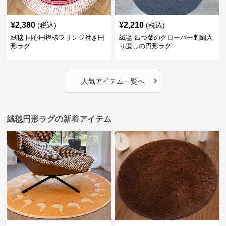
¥
2,380
¥
2,210
(税込)
(税込)
絨毯 同心円模様フリンジ付き円
絨毯 四つ葉のクローバー刺繍入
形ラグ
り癒しの円形ラグ
›
人気アイテム一覧へ
絨毯円形ラグの新着アイテム