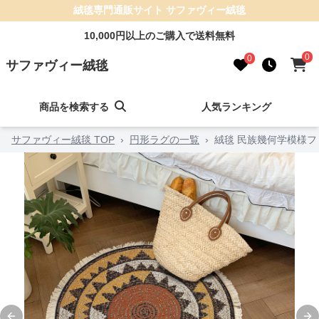
絨毯専門通販サイト サファヴィー絨毯
10,000円以上のご購入で送料無料
0
0
サファヴィー絨毯
商品を検索する
人気ランキング
サファヴィー絨毯 TOP
›
円形ラグの一覧
›
絨毯 民族幾何学模様