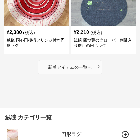
¥
2,380
¥
2,210
(税込)
(税込)
絨毯 同心円模様フリンジ付き円
絨毯 四つ葉のクローバー刺繍入
形ラグ
り癒しの円形ラグ
›
新着アイテムの一覧へ
絨毯 カテゴリ一覧
円形ラグ