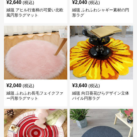
¥
2,640
¥
2,040
(税込)
(税込)
絨毯 アヒル行進柄の可愛い北欧
絨毯 ふわふわシャギー素材の円
風円形ラグマット
形ラグ
¥
2,040
¥
3,640
(税込)
(税込)
絨毯 ふわふわ長毛フェイクファ
絨毯 向日葵花びらデザイン立体
ー円形ラグマット
パイル円形ラグ