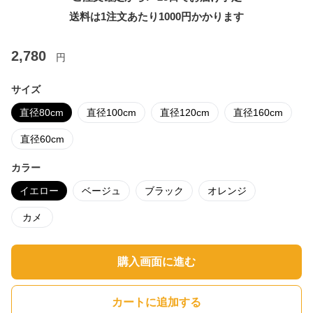
送料は1注文あたり
1000
円かかります
2,780
円
サイズ
直径80cm
直径100cm
直径120cm
直径160cm
直径60cm
カラー
イエロー
ベージュ
ブラック
オレンジ
カメ
購入画面に進む
カートに追加する