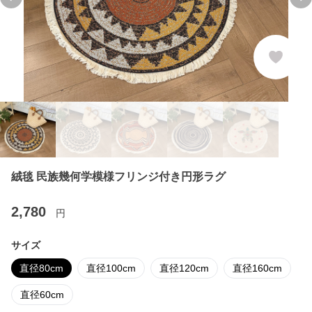
Previous slide
Ne
絨毯 民族幾何学模様フリンジ付き円形ラグ
2,780
円
サイズ
直径80cm
直径100cm
直径120cm
直径160cm
直径60cm