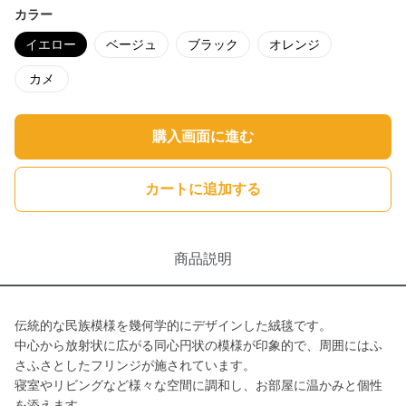
カラー
イエロー
ベージュ
ブラック
オレンジ
カメ
購入画面に進む
カートに追加する
商品説明
伝統的な民族模様を幾何学的にデザインした絨毯です。
中心から放射状に広がる同心円状の模様が印象的で、周囲にはふ
さふさとしたフリンジが施されています。
寝室やリビングなど様々な空間に調和し、お部屋に温かみと個性
を添えます。