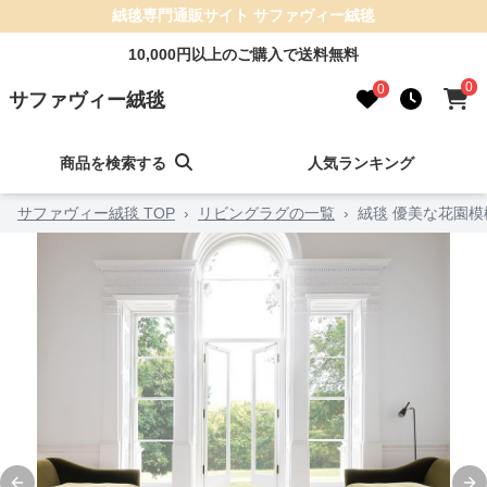
絨毯専門通販サイト サファヴィー絨毯
10,000円以上のご購入で送料無料
0
0
サファヴィー絨毯
商品を検索する
人気ランキング
サファヴィー絨毯 TOP
›
リビングラグの一覧
›
絨毯 優美な花園模