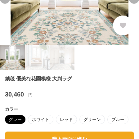
Previous slide
Ne
絨毯 優美な花園模様 大判ラグ
30,460
円
カラー
グレー
ホワイト
レッド
グリーン
ブルー