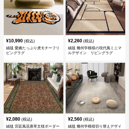
¥
10,990
¥
2,260
(税込)
(税込)
絨毯 愛嬌たっぷり虎モチーフリ
絨毯 幾何学模様の現代風ミニマ
ビングラグ
ルデザイン リビングラグ
¥
2,080
¥
2,560
(税込)
(税込)
絨毯 宮廷風花唐草文様ボーダー
絨毯 幾何学模様切り替えデザイ