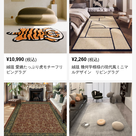
¥
10,990
¥
2,260
(税込)
(税込)
絨毯 愛嬌たっぷり虎モチーフリ
絨毯 幾何学模様の現代風ミニマ
ビングラグ
ルデザイン リビングラグ