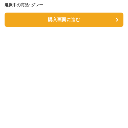
選択中の商品: グレー
選択中の商品: グレー
購入画面に進む
購入画面に進む
サファヴィー絨毯
について
利用規約
プライバシー