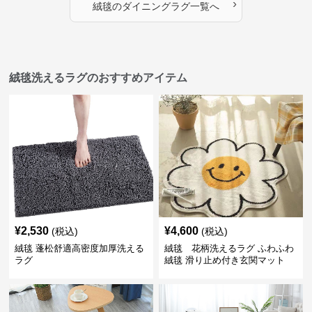
›
絨毯
の
ダイニングラグ
一覧へ
絨毯洗えるラグのおすすめアイテム
¥
2,530
¥
4,600
(税込)
(税込)
絨毯 蓬松舒適高密度加厚洗える
絨毯 花柄洗えるラグ ふわふわ
ラグ
絨毯 滑り止め付き玄関マット