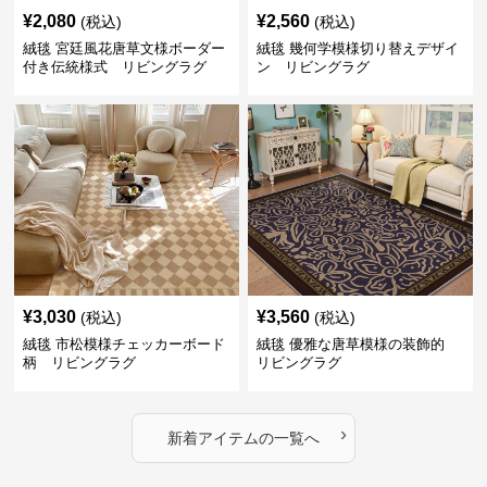
¥
2,080
¥
2,560
(税込)
(税込)
絨毯 宮廷風花唐草文様ボーダー
絨毯 幾何学模様切り替えデザイ
付き伝統様式 リビングラグ
ン リビングラグ
¥
3,030
¥
3,560
(税込)
(税込)
絨毯 市松模様チェッカーボード
絨毯 優雅な唐草模様の装飾的
柄 リビングラグ
リビングラグ
›
新着アイテムの一覧へ