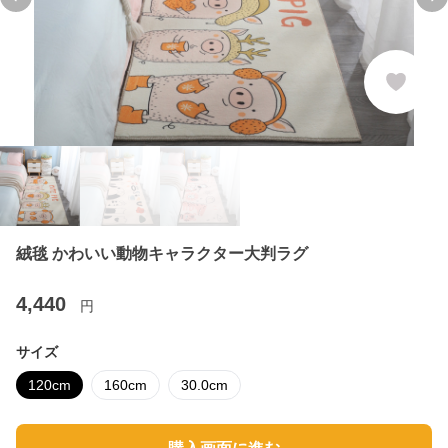
Previous slide
Ne
絨毯 かわいい動物キャラクター大判ラグ
4,440
円
サイズ
120cm
160cm
30.0cm