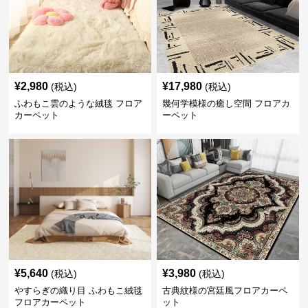
¥
2,980
¥
17,980
(税込)
(税込)
ふわもこ雲のような絨毯 フロア
幾何学模様の癒し空間 フロアカ
カーペット
ーペット
¥
5,640
¥
3,980
(税込)
(税込)
やすらぎの織り目 ふわもこ絨毯
古典紋様の宮廷風フロアカーペ
フロアカーペット
ット