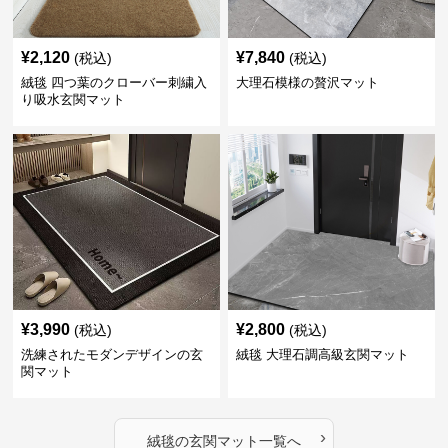
¥
2,120
¥
7,840
(税込)
(税込)
絨毯 四つ葉のクローバー刺繍入
大理石模様の贅沢マット
り吸水玄関マット
¥
3,990
¥
2,800
(税込)
(税込)
洗練されたモダンデザインの玄
絨毯 大理石調高級玄関マット
関マット
›
絨毯
の
玄関マット
一覧へ