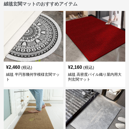
絨毯玄関マットのおすすめアイテム
¥
2,460
¥
2,160
(税込)
(税込)
絨毯 半円形幾何学模様玄関マッ
絨毯 高密度パイル織り屋内用大
ト
判玄関マット