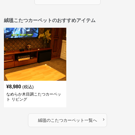
絨毯こたつカーペットのおすすめアイテム
¥
8,980
(税込)
なめらか木目調こたつカーペッ
ト リビング
›
絨毯
の
こたつカーペット
一覧へ