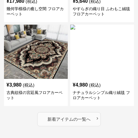
¥
17,980
¥
5,640
(税込)
(税込)
幾何学模様の癒し空間 フロアカ
やすらぎの織り目 ふわもこ絨毯
ーペット
フロアカーペット
¥
3,980
¥
4,980
(税込)
(税込)
古典紋様の宮廷風フロアカーペ
ナチュラルシンプル織り絨毯 フ
ット
ロアカーペット
›
新着アイテムの一覧へ