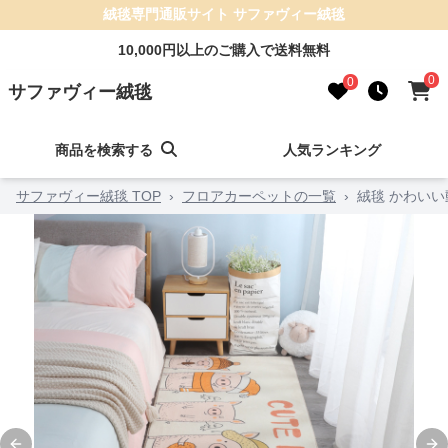
絨毯専門通販サイト サファヴィー絨毯
10,000円以上のご購入で送料無料
0
0
サファヴィー絨毯
商品を検索する
人気ランキング
サファヴィー絨毯 TOP
›
フロアカーペットの一覧
›
絨毯 かわい