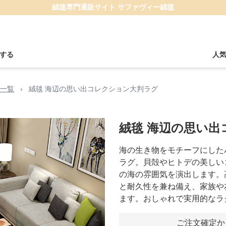
絨毯専門通販サイト サファヴィー絨毯
する
人
一覧
›
絨毯 海辺の思い出コレクション大判ラグ
絨毯 海辺の思い
海の生き物をモチーフにした
ラグ。貝殻やヒトデの美しい
の海の雰囲気を演出します。
と耐久性を兼ね備え、家族や
ます。おしゃれで実用的なラ
ご注文確定か