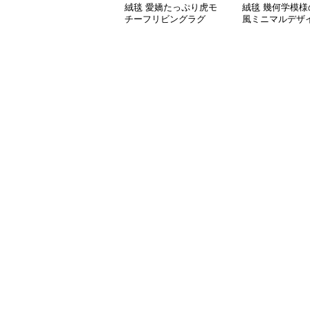
絨毯 愛嬌たっぷり虎モ
絨毯 幾何学模様
チーフリビングラグ
風ミニマルデザ
ビングラグ