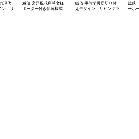
の現代
絨毯 宮廷風花唐草文様
絨毯 幾何学模様切り替
絨毯
イン リ
ボーダー付き伝統様式
えデザイン リビングラ
ーボ
リビングラグ
グ
グ