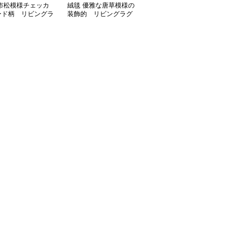
 市松模様チェッカ
絨毯 優雅な唐草模様の
絨毯 北欧風大輪花柄デ
ード柄 リビングラ
装飾的 リビングラグ
ザイン リビングラグ