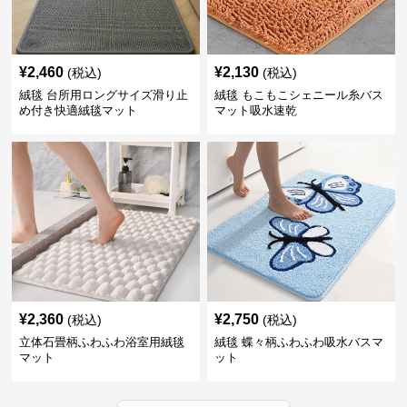
¥
2,460
¥
2,130
(税込)
(税込)
絨毯 台所用ロングサイズ滑り止
絨毯 もこもこシェニール糸バス
め付き快適絨毯マット
マット吸水速乾
¥
2,360
¥
2,750
(税込)
(税込)
立体石畳柄ふわふわ浴室用絨毯
絨毯 蝶々柄ふわふわ吸水バスマ
マット
ット