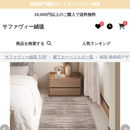
絨毯専門通販サイト サファヴィー絨毯
10,000円以上のご購入で送料無料
0
0
サファヴィー絨毯
商品を検索する
人気ランキング
サファヴィー絨毯 TOP
›
廊下カーペットの一覧
›
絨毯 曲線縞デ