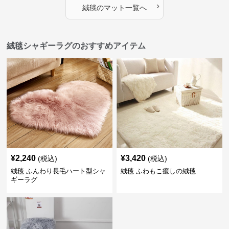
›
絨毯
の
マット
一覧へ
絨毯シャギーラグのおすすめアイテム
¥
2,240
¥
3,420
(税込)
(税込)
絨毯 ふんわり長毛ハート型シャ
絨毯 ふわもこ癒しの絨毯
ギーラグ