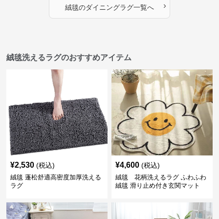
›
絨毯
の
ダイニングラグ
一覧へ
絨毯洗えるラグのおすすめアイテム
¥
2,530
¥
4,600
(税込)
(税込)
絨毯 蓬松舒適高密度加厚洗える
絨毯 花柄洗えるラグ ふわふわ
ラグ
絨毯 滑り止め付き玄関マット