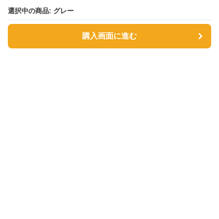
選択中の商品: グレー
選択中の商品: グレー
購入画面に進む
購入画面に進む
サファヴィー絨毯
について
利用規約
プライバシー