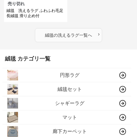
売り切れ
絨毯 洗えるラグ ふわふわ毛足
長絨毯 滑り止め付
›
絨毯
の
洗えるラグ
一覧へ
絨毯 カテゴリ一覧
円形ラグ
絨毯セット
シャギーラグ
マット
廊下カーペット