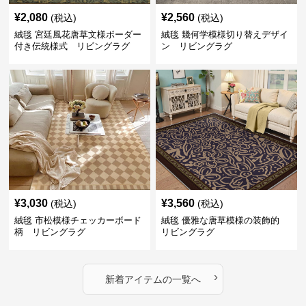
¥
2,080
¥
2,560
(税込)
(税込)
絨毯 宮廷風花唐草文様ボーダー
絨毯 幾何学模様切り替えデザイ
付き伝統様式 リビングラグ
ン リビングラグ
¥
3,030
¥
3,560
(税込)
(税込)
絨毯 市松模様チェッカーボード
絨毯 優雅な唐草模様の装飾的
柄 リビングラグ
リビングラグ
›
新着アイテムの一覧へ