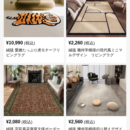
¥
10,990
¥
2,260
(税込)
(税込)
絨毯 愛嬌たっぷり虎モチーフリ
絨毯 幾何学模様の現代風ミニマ
ビングラグ
ルデザイン リビングラグ
¥
2,080
¥
2,560
(税込)
(税込)
絨毯 宮廷風花唐草文様ボーダー
絨毯 幾何学模様切り替えデザイ