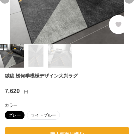
Previous slide
Ne
絨毯 幾何学模様デザイン大判ラグ
7,620
円
カラー
グレー
ライトブルー