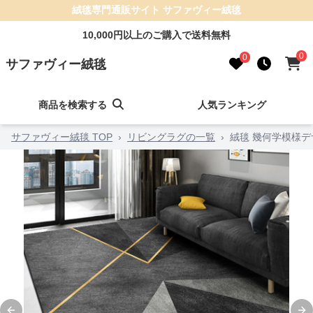
絨毯専門通販サイト サファヴィー絨毯
10,000円以上のご購入で送料無料
0
0
サファヴィー絨毯
商品を検索する
人気ランキング
サファヴィー絨毯 TOP
›
リビングラグの一覧
›
絨毯 幾何学模様