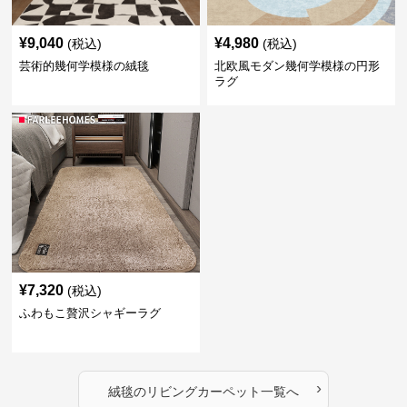
¥
9,040
¥
4,980
(税込)
(税込)
芸術的幾何学模様の絨毯
北欧風モダン幾何学模様の円形
ラグ
¥
7,320
(税込)
ふわもこ贅沢シャギーラグ
›
絨毯
の
リビングカーペット
一覧へ