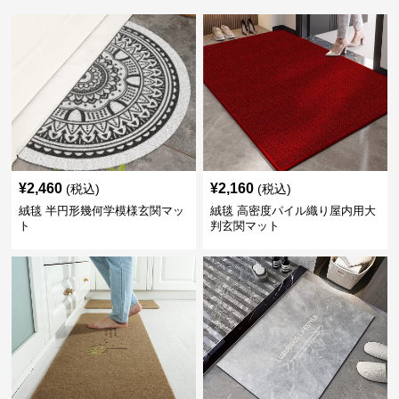
¥
2,460
¥
2,160
(税込)
(税込)
絨毯 半円形幾何学模様玄関マッ
絨毯 高密度パイル織り屋内用大
ト
判玄関マット