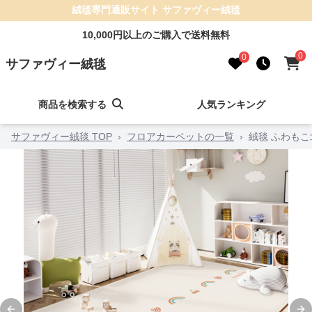
絨毯専門通販サイト サファヴィー絨毯
10,000円以上のご購入で送料無料
0
0
サファヴィー絨毯
商品を検索する
人気ランキング
サファヴィー絨毯 TOP
›
フロアカーペットの一覧
›
絨毯 ふわも