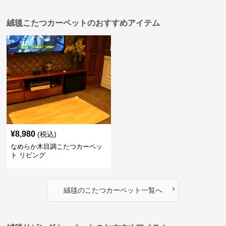
絨毯こたつカーペットのおすすめアイテム
¥
8,980
(税込)
なめらか木目調こたつカーペッ
ト リビング
›
絨毯
の
こたつカーペット
一覧へ