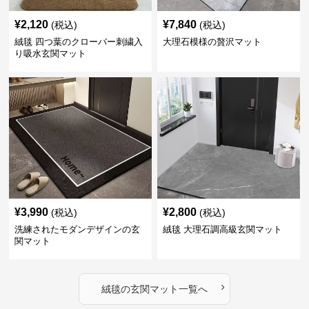
¥
2,120
¥
7,840
(税込)
(税込)
絨毯 四つ葉のクローバー刺繍入
大理石模様の贅沢マット
り吸水玄関マット
¥
3,990
¥
2,800
(税込)
(税込)
洗練されたモダンデザインの玄
絨毯 大理石調高級玄関マット
関マット
›
絨毯
の
玄関マット
一覧へ