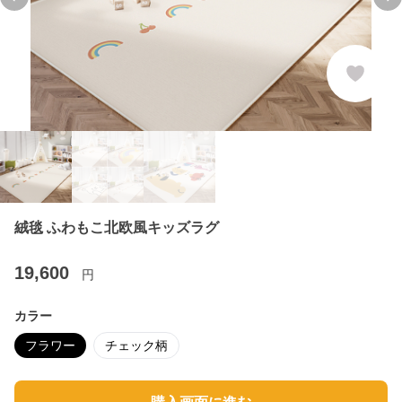
Previous slide
Ne
絨毯 ふわもこ北欧風キッズラグ
19,600
円
カラー
フラワー
チェック柄