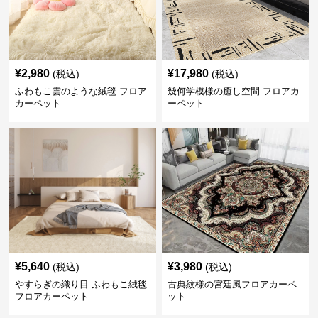
¥
2,980
¥
17,980
(税込)
(税込)
ふわもこ雲のような絨毯 フロア
幾何学模様の癒し空間 フロアカ
カーペット
ーペット
¥
5,640
¥
3,980
(税込)
(税込)
やすらぎの織り目 ふわもこ絨毯
古典紋様の宮廷風フロアカーペ
フロアカーペット
ット