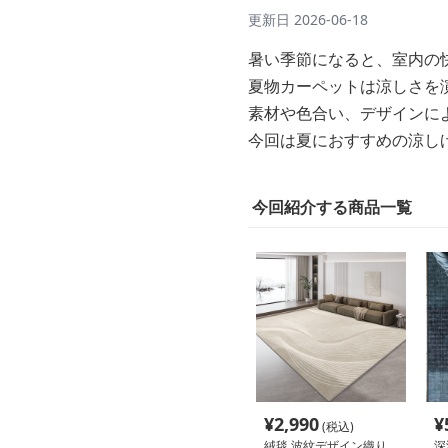
更新日
2026-06-18
暑い季節になると、室内の
夏物カーペットは涼しさを
素材や色合い、デザインに
今回は夏におすすめの涼し
今回紹介する商品一覧
¥
2,990
¥
(税込)
絨毯 波紋デザイン織り
深