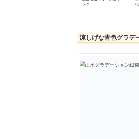
ラグ
り
涼しげな青色グラデ