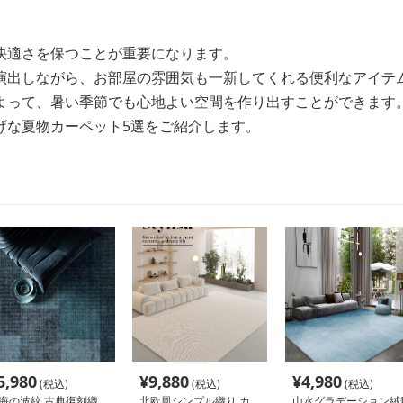
快適さを保つことが重要になります。
演出しながら、お部屋の雰囲気も一新してくれる便利なアイテ
よって、暑い季節でも心地よい空間を作り出すことができます
げな夏物カーペット5選をご紹介します。
5,980
¥
9,880
¥
4,980
(税込)
(税込)
(税込)
海の波紋 古典復刻織
北欧風シンプル織り カ
山水グラデーション絨