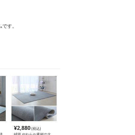
ムです。
。
¥
2,880
(税込)
毯
絨毯 やわらか素材の大