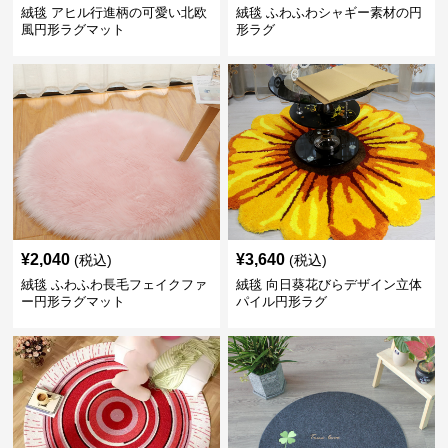
絨毯 アヒル行進柄の可愛い北欧
絨毯 ふわふわシャギー素材の円
風円形ラグマット
形ラグ
¥
2,040
¥
3,640
(税込)
(税込)
絨毯 ふわふわ長毛フェイクファ
絨毯 向日葵花びらデザイン立体
ー円形ラグマット
パイル円形ラグ