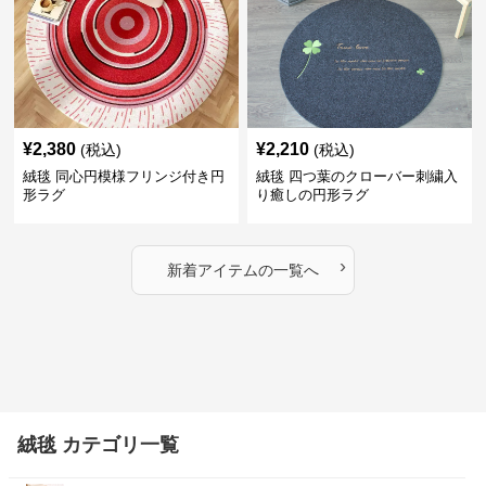
¥
2,380
¥
2,210
(税込)
(税込)
絨毯 同心円模様フリンジ付き円
絨毯 四つ葉のクローバー刺繍入
形ラグ
り癒しの円形ラグ
›
新着アイテムの一覧へ
絨毯 カテゴリ一覧