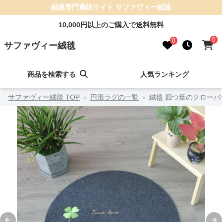
絨毯専門通販サイト サファヴィー絨毯
10,000円以上のご購入で送料無料
0
0
サファヴィー絨毯
商品を検索する
人気ランキング
サファヴィー絨毯 TOP
›
円形ラグの一覧
›
絨毯 四つ葉のクロー