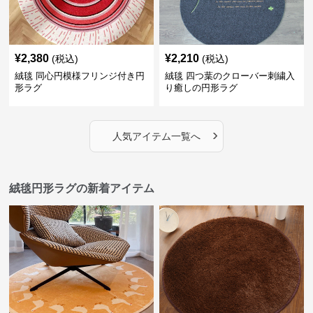
¥
2,380
¥
2,210
(税込)
(税込)
絨毯 同心円模様フリンジ付き円
絨毯 四つ葉のクローバー刺繍入
形ラグ
り癒しの円形ラグ
›
人気アイテム一覧へ
絨毯円形ラグの新着アイテム