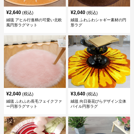
¥
2,640
¥
2,040
(税込)
(税込)
絨毯 アヒル行進柄の可愛い北欧
絨毯 ふわふわシャギー素材の円
風円形ラグマット
形ラグ
¥
2,040
¥
3,640
(税込)
(税込)
絨毯 ふわふわ長毛フェイクファ
絨毯 向日葵花びらデザイン立体
ー円形ラグマット
パイル円形ラグ