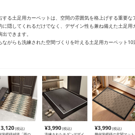
右する土足用カーペットは、空間の雰囲気を格上げする重要な
的に隠してくれるだけでなく、デザイン性も兼ね備えた土足用
演出できます。
ちながらも洗練された空間づくりを叶える土足用カーペット10
13,120
¥
3,990
¥
3,990
(税込)
(税込)
(税込)
何学模様絨毯「雨の
洗練されたモダンデザイ
幾何学模様の玄関マット