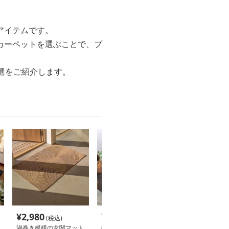
アイテムです。
カーペットを選ぶことで、プ
選をご紹介します。
¥
2,980
¥
3,980
¥
7,660
(税込)
(税込)
(税込
渦巻き模様の玄関マット
絨毯 玄関用デザインマ
天然剣麻フラッ