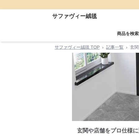
サファヴィー絨毯
商品を検索
サファヴィー絨毯 TOP
›
記事一覧
›
玄関
玄関や店舗をプロ仕様に