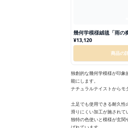
幾何学模様絨毯「雨の
¥
13,120
商品の
独創的な幾何学模様が印象
能にします。
ナチュラルテイストからモ
土足でも使用できる耐久性
滑りにくい加工が施されて
独特の色使いと模様が玄関
ばれています。