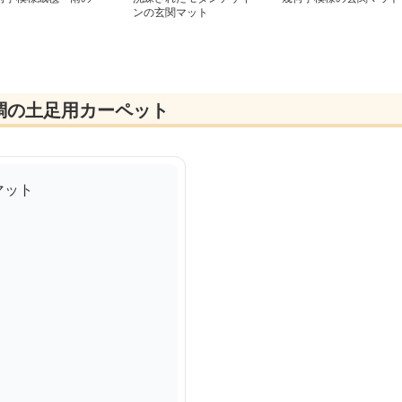
」
ンの玄関マット
調の土足用カーペット